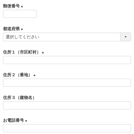
必
郵便番号
須
)
(
必
都道府県
須
)
(
必
住所１（市区町村）
須
)
(
必
住所２（番地）
須
)
(
必
住所３（建物名）
須
)
お電話番号
(