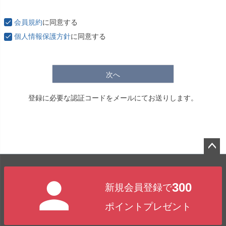
必
須
会員規約
に同意する
)
個人情報保護方針
に同意する
次へ
登録に必要な認証コードをメールにてお送りします。
ペー
ジト
300
新規会員登録で
ップ
へ
ポイントプレゼント