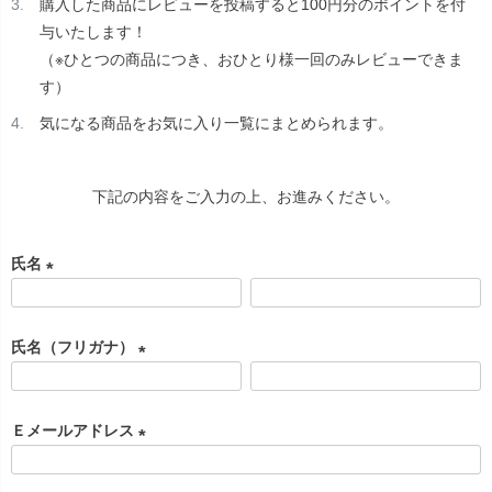
購入した商品にレビューを投稿すると100円分のポイントを付
与いたします！
（※ひとつの商品につき、おひとり様一回のみレビューできま
す）
気になる商品をお気に入り一覧にまとめられます。
下記の内容をご入力の上、お進みください。
氏名
(
必
氏名（フリガナ）
須
)
(
必
Ｅメールアドレス
須
)
(