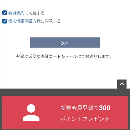
必
須
会員規約
に同意する
)
個人情報保護方針
に同意する
次へ
登録に必要な認証コードをメールにてお送りします。
ペー
ジト
300
新規会員登録で
ップ
へ
ポイントプレゼント