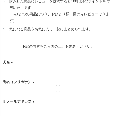
購入した商品にレビューを投稿すると100円分のポイントを付
与いたします！
（※ひとつの商品につき、おひとり様一回のみレビューできま
す）
気になる商品をお気に入り一覧にまとめられます。
下記の内容をご入力の上、お進みください。
氏名
(
必
氏名（フリガナ）
須
)
(
必
Ｅメールアドレス
須
)
(