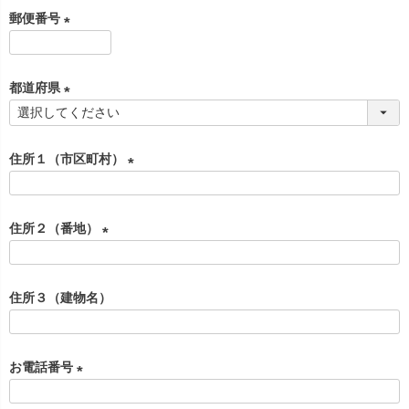
必
郵便番号
須
)
(
必
都道府県
須
)
(
必
住所１（市区町村）
須
)
(
必
住所２（番地）
須
)
(
必
住所３（建物名）
須
)
お電話番号
(