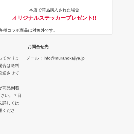
ジト
本店で商品購入された場合
ップ
オリジナルステッカープレゼント!!
へ
※各種コラボ商品は対象外です。
お問合せ先
っておりま
メール
info@muranokajiya.jp
場合は送料
発送させて
が商品到着
下さい。７日
ん詳しくは
用くださ