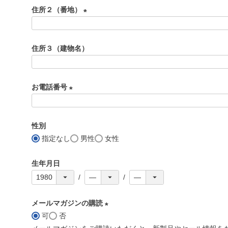
必
住所２（番地）
須
)
(
必
住所３（建物名）
須
)
お電話番号
(
必
性別
須
指定なし
男性
女性
)
生年月日
メールマガジンの購読
可
否
(