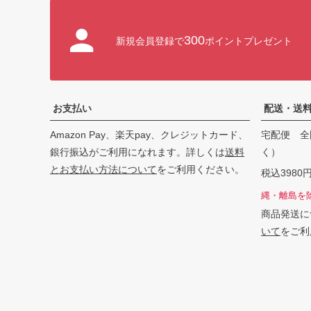
300
新規会員登録で
ポイントプレゼント
お支払い
配送・送
Amazon Pay、楽天pay、クレジットカード、
宅配便 全
銀行振込がご利用になれます。詳しくは
送料
く）
とお支払い方法について
をご利用ください。
税込398
縄・離島を
商品発送に
いて
をご利