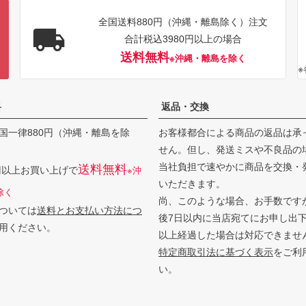
全国送料880円（沖縄・離島除く）注文
合計税込3980円以上の場合
送料無料
※沖縄・離島を除く
料
返品・交換
国一律880円（沖縄・離島を除
お客様都合による商品の返品は承
せん。但し、発送ミスや不良品の
当社負担で速やかに商品を交換・
送料無料
0円以上お買い上げで
※沖
いただきます。
除く
尚、このような場合、お手数です
ついては
送料とお支払い方法につ
後7日以内に当店宛てにお申し出
用ください。
以上経過した場合は対応できませ
特定商取引法に基づく表示
をご利
い。