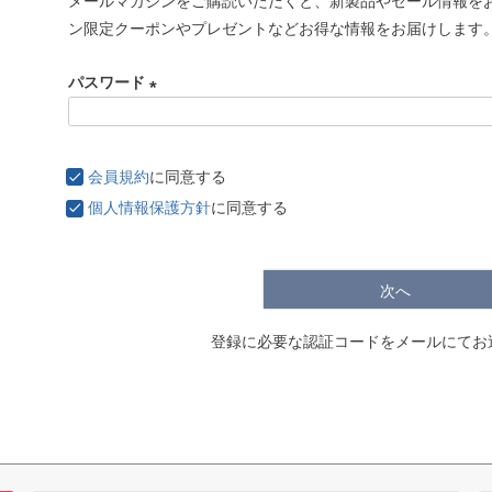
メールマガジンをご購読いただくと、新製品やセール情報を
必
ン限定クーポンやプレゼントなどお得な情報をお届けします
須
)
パスワード
(
必
須
会員規約
に同意する
)
個人情報保護方針
に同意する
次へ
登録に必要な認証コードをメールにてお