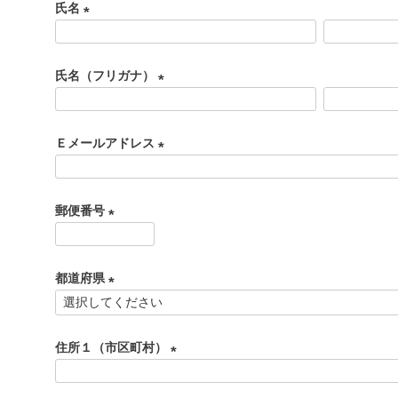
氏名
(
必
氏名（フリガナ）
須
)
(
必
Ｅメールアドレス
須
)
(
必
郵便番号
須
)
(
必
都道府県
須
)
(
必
住所１（市区町村）
須
)
(