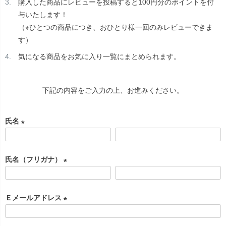
購入した商品にレビューを投稿すると100円分のポイントを付
与いたします！
（※ひとつの商品につき、おひとり様一回のみレビューできま
す）
気になる商品をお気に入り一覧にまとめられます。
下記の内容をご入力の上、お進みください。
氏名
(
必
氏名（フリガナ）
須
)
(
必
Ｅメールアドレス
須
)
(