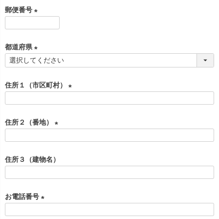
必
郵便番号
須
)
(
必
都道府県
須
)
(
必
住所１（市区町村）
須
)
(
必
住所２（番地）
須
)
(
必
住所３（建物名）
須
)
お電話番号
(