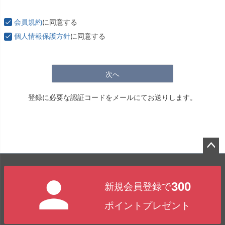
必
須
会員規約
に同意する
)
個人情報保護方針
に同意する
次へ
登録に必要な認証コードをメールにてお送りします。
ペー
ジト
300
新規会員登録で
ップ
へ
ポイントプレゼント