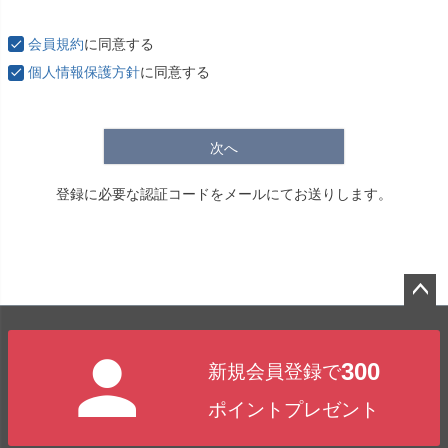
必
須
会員規約
に同意する
)
個人情報保護方針
に同意する
次へ
登録に必要な認証コードをメールにてお送りします。
ペー
ジト
300
新規会員登録で
ップ
へ
ポイントプレゼント