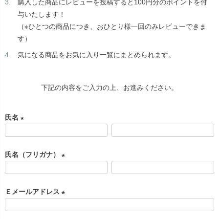
購入した商品にレビューを投稿すると100円分のポイントを付
与いたします！
（※ひとつの商品につき、おひとり様一回のみレビューできま
す）
気になる商品をお気に入り一覧にまとめられます。
下記の内容をご入力の上、お進みください。
氏名
(
必
氏名（フリガナ）
須
)
(
必
Ｅメールアドレス
須
)
(