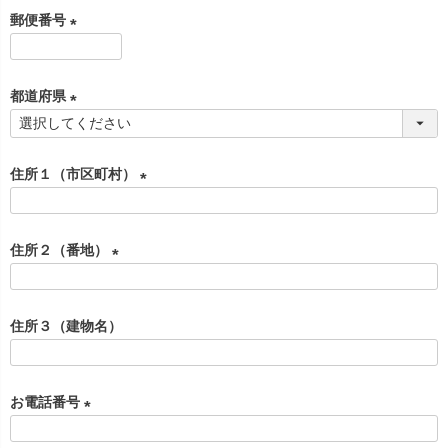
必
郵便番号
須
)
(
必
都道府県
須
)
(
必
住所１（市区町村）
須
)
(
必
住所２（番地）
須
)
(
必
住所３（建物名）
須
)
お電話番号
(