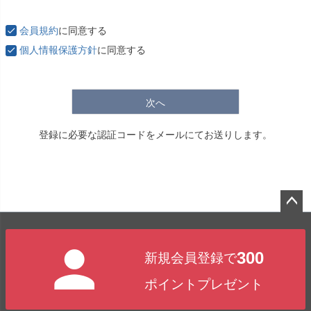
必
須
会員規約
に同意する
)
個人情報保護方針
に同意する
次へ
登録に必要な認証コードをメールにてお送りします。
ペー
ジト
300
新規会員登録で
ップ
へ
ポイントプレゼント