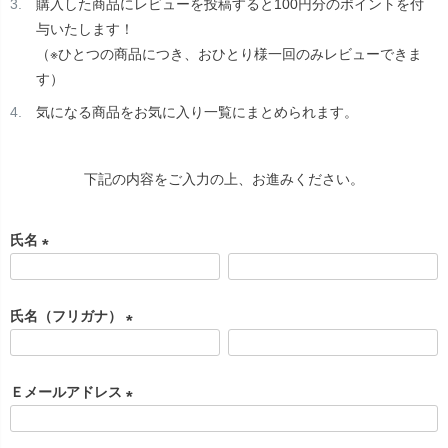
購入した商品にレビューを投稿すると100円分のポイントを付
与いたします！
（※ひとつの商品につき、おひとり様一回のみレビューできま
す）
気になる商品をお気に入り一覧にまとめられます。
下記の内容をご入力の上、お進みください。
氏名
(
必
氏名（フリガナ）
須
)
(
必
Ｅメールアドレス
須
)
(