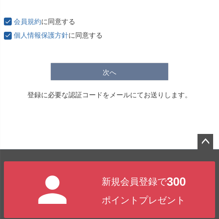
必
須
会員規約
に同意する
)
個人情報保護方針
に同意する
次へ
登録に必要な認証コードをメールにてお送りします。
ペー
ジト
300
新規会員登録で
ップ
へ
ポイントプレゼント