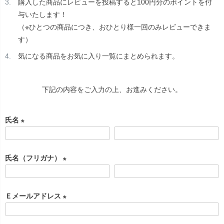
購入した商品にレビューを投稿すると100円分のポイントを付
与いたします！
（※ひとつの商品につき、おひとり様一回のみレビューできま
す）
気になる商品をお気に入り一覧にまとめられます。
下記の内容をご入力の上、お進みください。
氏名
(
必
氏名（フリガナ）
須
)
(
必
Ｅメールアドレス
須
)
(