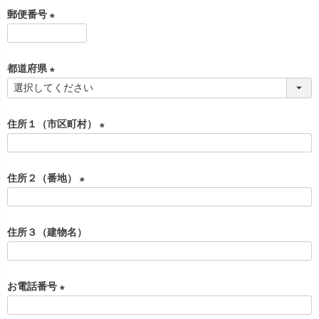
必
郵便番号
須
)
(
必
都道府県
須
)
(
必
住所１（市区町村）
須
)
(
必
住所２（番地）
須
)
(
必
住所３（建物名）
須
)
お電話番号
(