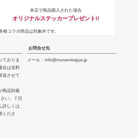
ジト
本店で商品購入された場合
ップ
オリジナルステッカープレゼント!!
へ
※各種コラボ商品は対象外です。
お問合せ先
っておりま
メール
info@muranokajiya.jp
場合は送料
発送させて
が商品到着
下さい。７日
ん詳しくは
用くださ