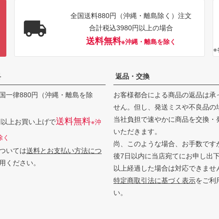
全国送料880円（沖縄・離島除く）注文
合計税込3980円以上の場合
送料無料
※沖縄・離島を除く
料
返品・交換
国一律880円（沖縄・離島を除
お客様都合による商品の返品は承
せん。但し、発送ミスや不良品の
当社負担で速やかに商品を交換・
送料無料
0円以上お買い上げで
※沖
いただきます。
除く
尚、このような場合、お手数です
ついては
送料とお支払い方法につ
後7日以内に当店宛てにお申し出
用ください。
以上経過した場合は対応できませ
特定商取引法に基づく表示
をご利
い。