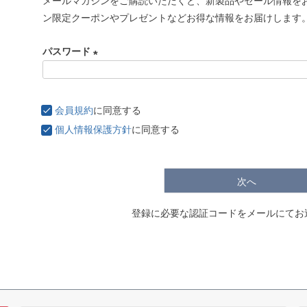
メールマガジンをご購読いただくと、新製品やセール情報を
必
ン限定クーポンやプレゼントなどお得な情報をお届けします
須
)
パスワード
(
必
須
会員規約
に同意する
)
個人情報保護方針
に同意する
次へ
登録に必要な認証コードをメールにてお