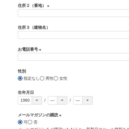
必
住所２（番地）
須
)
(
必
住所３（建物名）
須
)
お電話番号
(
必
性別
須
指定なし
男性
女性
)
生年月日
メールマガジンの購読
可
否
(