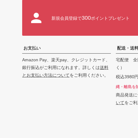
300
新規会員登録で
ポイントプレゼント
お支払い
配送・送
Amazon Pay、楽天pay、クレジットカード、
宅配便 全
銀行振込がご利用になれます。詳しくは
送料
く）
とお支払い方法について
をご利用ください。
税込398
縄・離島を
商品発送に
いて
をご利