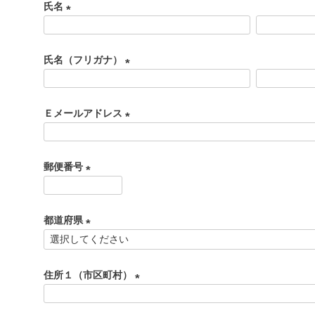
氏名
(
必
氏名（フリガナ）
須
)
(
必
Ｅメールアドレス
須
)
(
必
郵便番号
須
)
(
必
都道府県
須
)
(
必
住所１（市区町村）
須
)
(