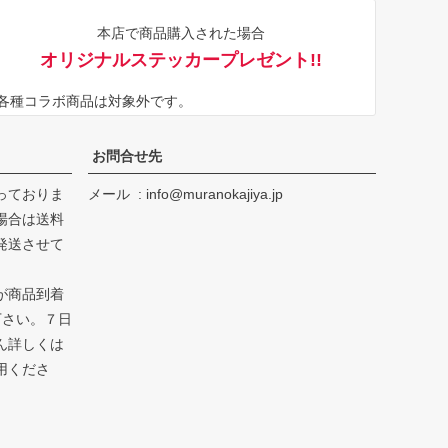
ジト
本店で商品購入された場合
ップ
オリジナルステッカープレゼント!!
へ
※各種コラボ商品は対象外です。
お問合せ先
っておりま
メール
info@muranokajiya.jp
場合は送料
発送させて
が商品到着
下さい。７日
ん詳しくは
用くださ