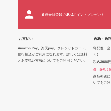
300
新規会員登録で
ポイントプレゼント
お支払い
配送・送
Amazon Pay、楽天pay、クレジットカード、
宅配便 全
銀行振込がご利用になれます。詳しくは
送料
く）
とお支払い方法について
をご利用ください。
税込398
縄・離島を
商品発送に
いて
をご利