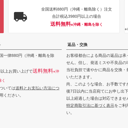
全国送料880円（沖縄・離島除く）注文
合計税込3980円以上の場合
送料無料
※沖縄・離島を除く
料
返品・交換
国一律880円（沖縄・離島を除
お客様都合による商品の返品は承
せん。但し、発送ミスや不良品の
当社負担で速やかに商品を交換・
送料無料
0円以上お買い上げで
※沖
いただきます。
除く
尚、このような場合、お手数です
ついては
送料とお支払い方法につ
後7日以内に当店宛てにお申し出
用ください。
以上経過した場合は対応できませ
特定商取引法に基づく表示
をご利
い。