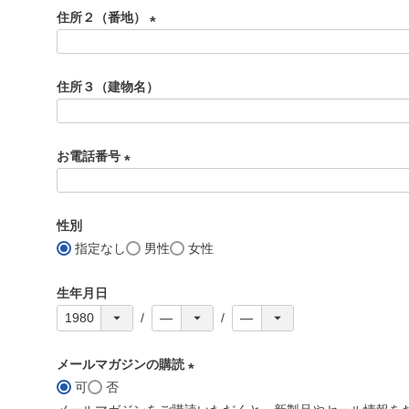
必
住所２（番地）
須
)
(
必
住所３（建物名）
須
)
お電話番号
(
必
性別
須
指定なし
男性
女性
)
生年月日
メールマガジンの購読
可
否
(