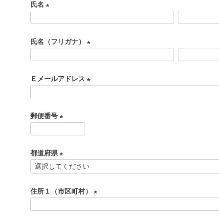
氏名
(
必
氏名（フリガナ）
須
)
(
必
Ｅメールアドレス
須
)
(
必
郵便番号
須
)
(
必
都道府県
須
)
(
必
住所１（市区町村）
須
)
(