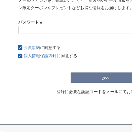
メールマガジンをご購読いただくと、新製品やセール情報を
必
ン限定クーポンやプレゼントなどお得な情報をお届けします
須
)
パスワード
(
必
須
会員規約
に同意する
)
個人情報保護方針
に同意する
次へ
登録に必要な認証コードをメールにてお