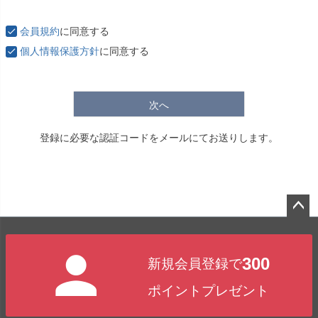
必
須
会員規約
に同意する
)
個人情報保護方針
に同意する
次へ
登録に必要な認証コードをメールにてお送りします。
ペー
ジト
300
新規会員登録で
ップ
へ
ポイントプレゼント