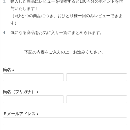
購入した商品にレビューを投稿すると100円分のポイントを付
与いたします！
（※ひとつの商品につき、おひとり様一回のみレビューできま
す）
気になる商品をお気に入り一覧にまとめられます。
下記の内容をご入力の上、お進みください。
氏名
(
必
氏名（フリガナ）
須
)
(
必
Ｅメールアドレス
須
)
(