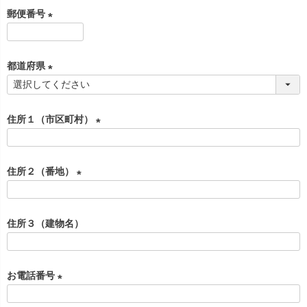
必
郵便番号
須
)
(
必
都道府県
須
)
(
必
住所１（市区町村）
須
)
(
必
住所２（番地）
須
)
(
必
住所３（建物名）
須
)
お電話番号
(