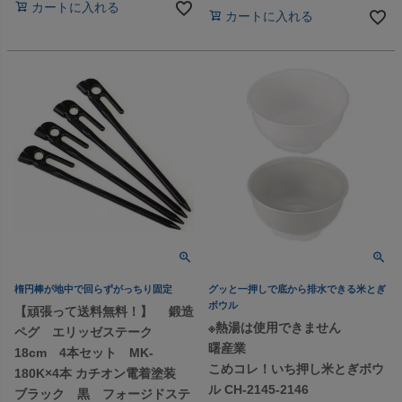
カートに入れる
カートに入れる
楕円棒が地中で回らずがっちり固定
グッと一押しで底から排水できる米とぎ
ボウル
【頑張って送料無料！】 鍛造
※熱湯は使用できません
ペグ エリッゼステーク
曙産業
18cm 4本セット MK-
こめコレ！いち押し米とぎボウ
180K×4本 カチオン電着塗装
ル CH-2145-2146
ブラック 黒 フォージドステ