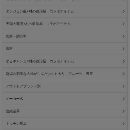
ダンジョン飯×村の鍛冶屋 コラボアイテム
天国大魔境×村の鍛冶屋 コラボアイテム
食材・調味料
送料
ゆるキャン△×村の鍛冶屋 コラボアイテム
新潟の肥沃な大地が生んだコシヒカリ、フルーツ、野菜
アウトドアブランド別
メーカー名
連結金具
キッチン用品