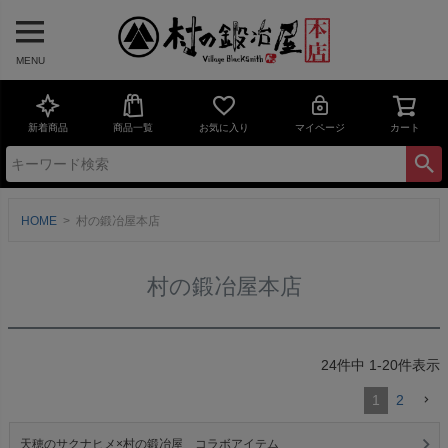
MENU
新着商品
商品一覧
お気に入り
マイページ
カート
HOME
村の鍛冶屋本店
村の鍛冶屋本店
24
件中
1
-
20
件表示
1
2
天穂のサクナヒメ×村の鍛冶屋 コラボアイテム