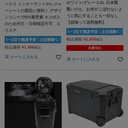
ホワイト/グレー 2.6L 日本製
ークス インナーテントやレジャ
重いのも、お米がこぼれないよ
ーシートの固定に便利！ デザイ
うに気にすることも一切なし
ンコンペでIDS賞受賞 ネコポス
【頑張って送料無料】
のため代引・日時指定不可 エ
リステ
税込価格
¥
2,035
税込
税込価格
¥
1,496
税込
在庫切れ
カートに入れる
カートに入れる