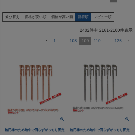
価格が安い順
価格が高い順
新着順
レビュー順
並び替え
2482
件中
2161
-
2180
件表示
1
…
108
109
110
…
125
楕円棒のため地中で回らずがっちり固定
楕円棒のため地中で回らずがっちり固定