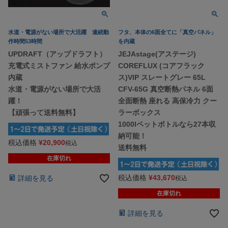
水道・電源がない場所で大活躍 連続動
フタ、本体の6面全てに「真空パネル」
作時間53時間
を内蔵
UPDRAFT（アップドラフト）
JEJAstage(アステージ)
充電式ミストファン 給水ポンプ
COREFLUX (コアフラック
内蔵
ス)VIP スレートグレー 65L
水道・電源がない場所で大活
CFV-65G 真空断熱パネル 6面
躍！
全面断熱 座れる 高保冷力 クー
【頑張って送料無料】
ラーボックス
1000lペットボトルなら27本収
納可能！
税込価格
¥
20,900
税込
送料無料
在庫切れ
税込価格
¥
43,670
詳細を見る
税込
在庫切れ
詳細を見る