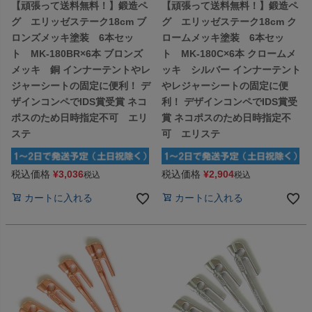
【頑張って送料無料！】鍛造ペ
【頑張って送料無料！】鍛造ペ
グ エリッゼステーク18cm ブ
グ エリッゼステーク18cm ク
ロンズメッキ塗装 6本セッ
ロームメッキ塗装 6本セッ
ト MK-180BR×6本 ブロンズ
ト MK-180C×6本 クロームメ
メッキ 銅 インナーテントやレ
ッキ シルバー インナーテント
ジャーシートの固定に便利！ デ
やレジャーシートの固定に便
ザインコンペでIDS賞受賞 ネコ
利！ デザインコンペでIDS賞受
ポスのため日時指定不可 エリ
賞 ネコポスのため日時指定不
ステ
可 エリステ
税込価格
¥
3,036
税込価格
¥
2,904
税込
税込
カートに入れる
カートに入れる