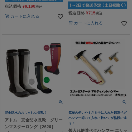
税込価格
¥
6,160
税込
税込価格
¥
715
税込
カートに入れる
カートに入れる
完全防水のおしゃれな長靴！
究極の使いやすさを手に入れた鍛造ペグ
ハンマー叩いて入れて抜いてが格段に違
アトム 完全防水長靴 グリー
う！
ンマスターロング［2620］
焼入れ鍛造ペグハンマー エリッ