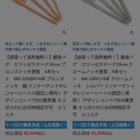
目立って無くさず、つまずきにくい！楕
目立って無くさず、つまずきにくい！楕
円形で回らずガッチリ固定
円形で回らずガッチリ固定
【頑張って送料無料！】鍛造ペ
【頑張って送料無料！】鍛造ペ
グ エリッゼステーク18cm ブ
グ エリッゼステーク18cm ク
ロンズメッキ塗装 4本セッ
ロームメッキ塗装 4本セッ
ト MK-180BR×4本 ブロンズ
ト MK-180C×4本 クロームメ
メッキ 銅 インナーテントやレ
ッキ シルバー インナーテント
ジャーシートの固定に便利！ デ
やレジャーシートの固定に便
ザインコンペでIDS賞受賞 ネコ
利！ デザインコンペでIDS賞受
ポスのため日時指定不可 エリ
賞 ネコポスのため日時指定不
ステ
可 エリステ
税込価格
¥
2,024
税込価格
¥
1,936
税込
税込