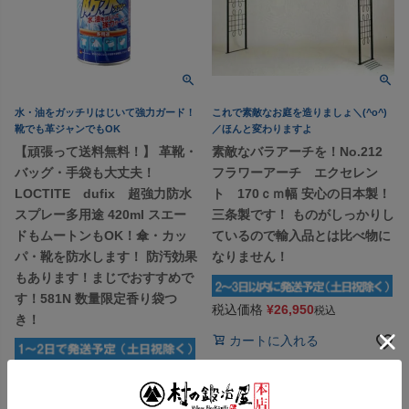
水・油をガッチリはじいて強力ガード！
これで素敵なお庭を造りましょ＼(^o^)
靴でも革ジャンでもOK
／ほんと変わりますよ
【頑張って送料無料！】 革靴・
素敵なバラアーチを！No.212
バッグ・手袋も大丈夫！
フラワーアーチ エクセレン
LOCTITE dufix 超強力防水
ト 170ｃｍ幅 安心の日本製！
スプレー多用途 420ml スエー
三条製です！ ものがしっかりし
ドもムートンもOK！傘・カッ
ているので輸入品とは比べ物に
パ・靴を防水します！ 防汚効果
なりません！
もあります！まじでおすすめで
す！581N 数量限定香り袋つ
税込価格
¥
26,950
税込
き！
カートに入れる
税込価格
¥
1,509
税込
カートに入れる