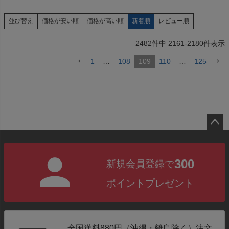
価格が安い順
価格が高い順
新着順
レビュー順
並び替え
2482
件中
2161
-
2180
件表示
1
…
108
109
110
…
125
ペー
ジト
300
新規会員登録で
ップ
へ
ポイントプレゼント
全国送料880円（沖縄・離島除く）注文