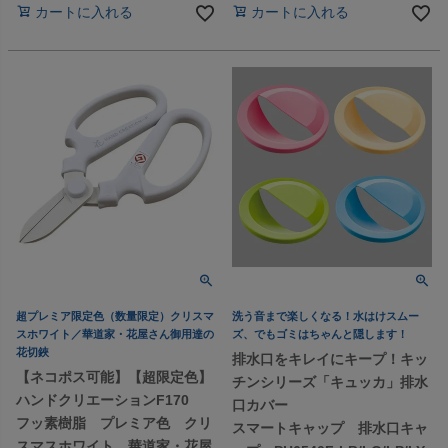
カートに入れる
カートに入れる
超プレミア限定色（数量限定）クリスマ
洗う音まで楽しくなる！水はけスムー
スホワイト／華道家・花屋さん御用達の
ズ、でもゴミはちゃんと隠します！
花切鋏
排水口をキレイにキープ！キッ
【ネコポス可能】【超限定色】
チンシリーズ「キュッカ」排水
ハンドクリエーションF170
口カバー
フッ素樹脂 プレミア色 クリ
スマートキャップ 排水口キャ
スマスホワイト 華道家・花屋