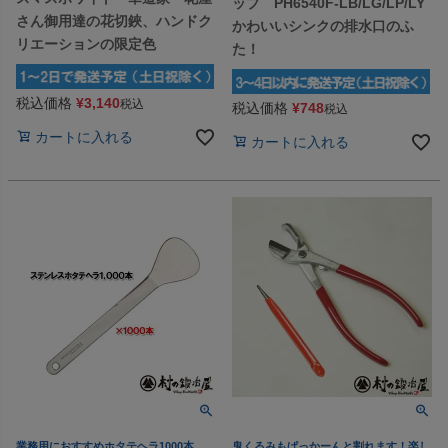
ップ PH6540F-LB/LG/LP/LY
さん御用達の花切鋏、ハンドク
かわいいシンクの排水口のふ
リエーションの限定色
た！
税込価格
¥
3,140
税込
税込価格
¥
748
税込
カートに入れる
カートに入れる
業務用におすすめホタテヘラ1000本
鬼くるみもぱっかーんと割れます！楽し