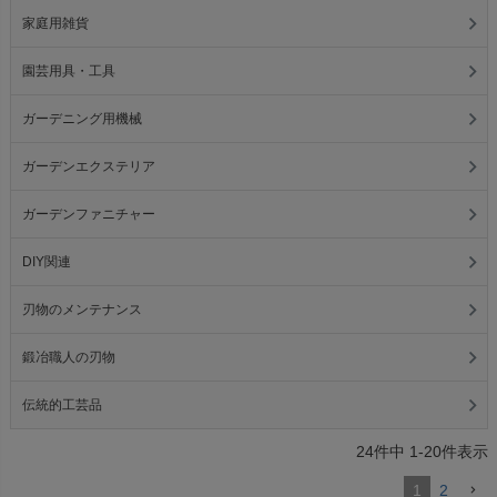
家庭用雑貨
園芸用具・工具
ガーデニング用機械
ガーデンエクステリア
ガーデンファニチャー
DIY関連
刃物のメンテナンス
鍛冶職人の刃物
伝統的工芸品
24
件中
1
-
20
件表示
1
2