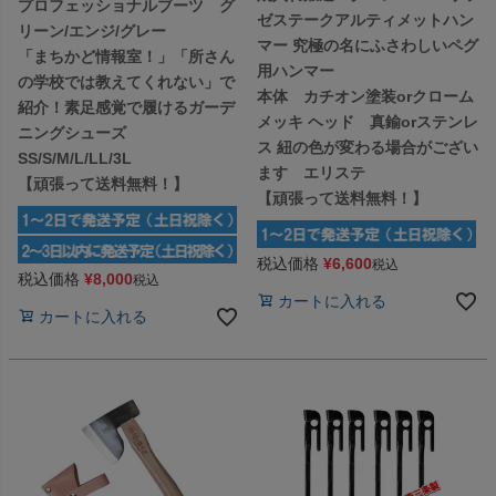
プロフェッショナルブーツ グ
ゼステークアルティメットハン
リーン/エンジ/グレー
マー 究極の名にふさわしいペグ
「まちかど情報室！」「所さん
用ハンマー
の学校では教えてくれない」で
本体 カチオン塗装orクローム
紹介！素足感覚で履けるガーデ
メッキ ヘッド 真鍮orステンレ
ニングシューズ
ス 紐の色が変わる場合がござい
SS/S/M/L/LL/3L
ます エリステ
【頑張って送料無料！】
【頑張って送料無料！】
税込価格
¥
6,600
税込
税込価格
¥
8,000
税込
カートに入れる
カートに入れる