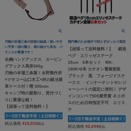
刃物の本場三条の技術の結晶！使いやす
楕円棒のため地中で回らずがっちり固定
い手斧！頭の重さ、柄の曲がり具合、バ
【頑張って送料無料！】 鍛造
ランスが最適です！
ペグ エリッゼステーク
全鋼ハンドアックス カービン
18cm 6本セット MK-
グアックス馬斧500g
180K×6本 カチオン電着塗装
刃物の本場三条製！水野製作所
ブラック 黒 フォージドステ
×マサコー山口木工×村の鍛冶屋
ークス インナーテントやレジ
革ケース付！樫 300mm
ャーシートの固定に便利！ デザ
キャンプ時の薪割り、焚付づく
インコンペでIDS賞受賞 ネコポ
りに最適な鉞！
スのため日時指定不可 エリス
【頑張って送料無料！】
テ
税込価格
¥
10,010
税込
税込価格
¥
2,244
税込