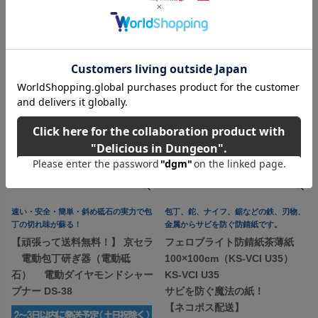
速い・安全・簡単・斜め砥石の実力で包
包丁、鉈、ナイフ、鋸などの鉄、刃物、
丁の切れ味が蘇る！
金属からサビを防ぐ防錆紙です。
【頑張って送料無料！】 京セラ
フェロブライト防錆紙茶薄紙
電動包丁研ぎ器（電動砥
100×100cm（KS-VCI U35）
石） 電動ダイヤモンドシャー
KS-VCI U35
プナー DS-38
サビを防ぐ魔法の紙！
【ネコポス配送】