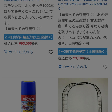
いクッキングで1日1個クルミをを食べよ
ステンレス ホタテヘラ1000本
う！
ほたてを剥くならこれ！ほたて
【頑張って送料無料！】 村の鍛
を買うとよく入っているやつで
冶屋地元の三条製！ 古沢製作
す。
所 和くるみ割り器 今なら胡桃
【頑張って送料無料！】
を取り出すほじくるみん付
き！ ネコポス配送のため、代
税込価格
¥
93,500
引き、日時指定不可
税込
カートに入れる
税込価格
¥
3,100
税込
カートに入れる