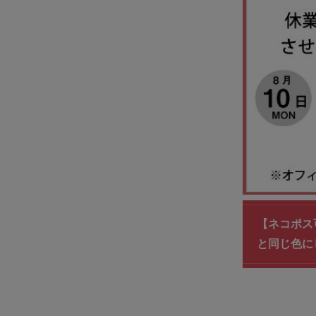
【ネコポス
と同じ色に