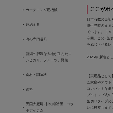
ここがポ
ガーデニング用機械
日本有数の缶切
連結金具
誕生当時のまま
ています。 こ
今回、このZ缶
海の専門道具
を感じさせるレ
新潟の肥沃な大地が生んだコ
2025年 新
シヒカリ、フルーツ、野菜
食材・調味料
【実用品とし
ご家庭やアウト
コンパクトな形
送料
プルトップ式の
缶切りタイプの
天国大魔境×村の鍛冶屋 コラ
いに役立ちます
ボアイテム