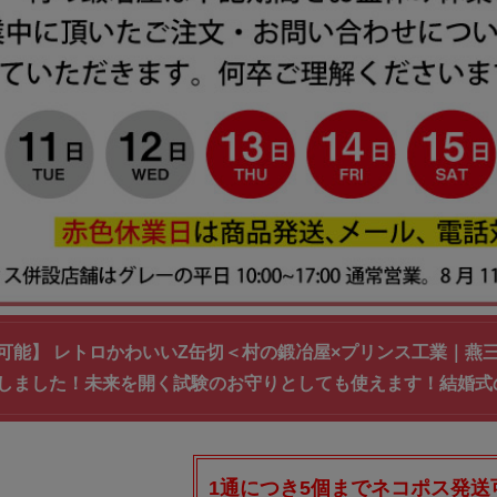
可能】 レトロかわいいZ缶切＜村の鍛冶屋×プリンス工業｜燕
しました！未来を開く試験のお守りとしても使えます！結婚式
1通につき5個までネコポス発送