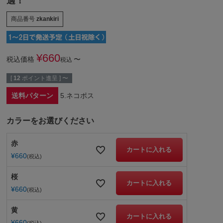
適！
商品番号
zkankiri
¥
660
税込価格
〜
税込
[
12
ポイント進呈 ]
〜
送料パターン
5.ネコポス
カラーをお選びください
赤
カートに入れる
¥
660
税込
桜
カートに入れる
¥
660
税込
黄
カートに入れる
¥
660