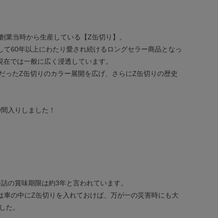
の創業当時から生産している【Z缶切り】。
して60年以上にわたり愛され続けるロングセラー商品となっ
現在では一般に広く浸透しています。
だったZ缶切りのカラー展開を広げ、さらにZ缶切りの歴史
仲間入りしました！
詰の賞味期限は約3年と言われています。
は車の中にZ缶切りを入れておけば、万が一の災害時にも大
した。