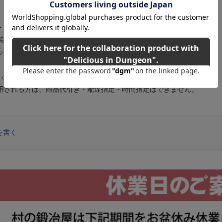
・青：粉体塗装
装
ッキ塗装
コポス（350円）がご利用頂けます。
用される方は、商品代引き・配達指定・時間指定はできません。
を書く