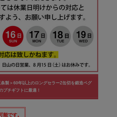
三条製＞60年以上のロングセラーZ缶切を鍛造ペグ
のプチギフトに最適！
可能です。