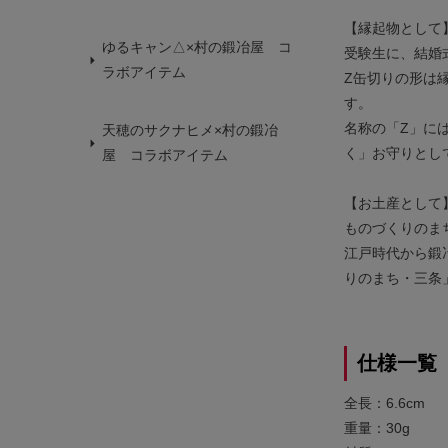
【縁起物とし
ゆるキャン△×村の鍛冶屋 コ
受験生に、結婚
ラボアイテム
Z缶切りの形は
す。
名称の「Z」に
天穂のサクナヒメ×村の鍛冶
く」お守りとし
屋 コラボアイテム
【お土産として
ものづくりのま
江戸時代から鍛
りのまち・三条
仕様一覧
全長：6.6cm
重量：30g