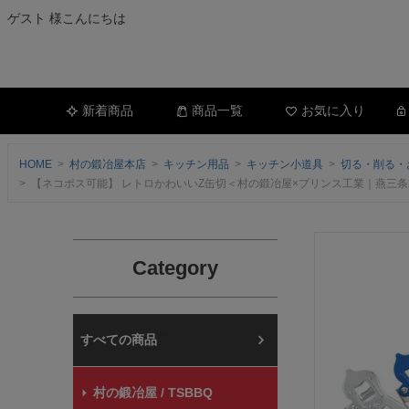
ゲスト 様こんにちは
新着商品
商品一覧
お気に入り
HOME
村の鍛冶屋本店
キッチン用品
キッチン小道具
切る・削る・
【ネコポス可能】 レトロかわいいZ缶切＜村の鍛冶屋×プリンス工業｜燕三
Category
村の鍛冶屋本店
村の鍛冶屋 / TSBBQ