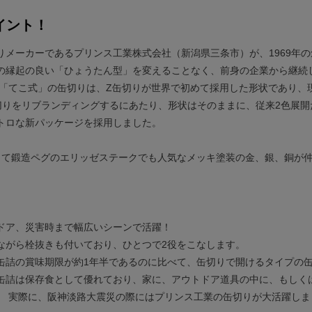
イント！
りメーカーであるプリンス工業株式会社（新潟県三条市）が、1969年
の縁起の良い「ひょうたん型」を変えることなく、前身の企業から継続
の「てこ式」の缶切りは、Z缶切りが世界で初めて採用した形状であり、
切りをリブランディングするにあたり、形状はそのままに、従来2色展開
トロな新パッケージを採用しました。
色として鍛造ペグのエリッゼステークでも人気なメッキ塗装の金、銀、銅が
て】
ドア、災害時まで幅広いシーンで活躍！
ながら栓抜きも付いており、ひとつで2役をこなします。
缶詰の賞味期限が約1年半であるのに比べて、缶切りで開けるタイプの缶
缶詰は保存食として優れており、家に、アウトドア道具の中に、もしく
。 実際に、阪神淡路大震災の際にはプリンス工業の缶切りが大活躍しま