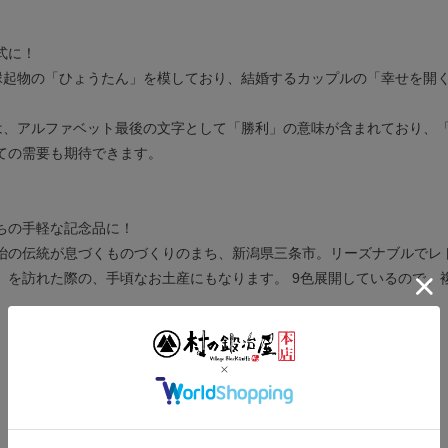
て】
式に！
縁起物の「ひょうたん」を模しており、結婚するカップルの「幸せを開
は、アルファベット最後の文字として「勝利」の意味が含まれており、
ての需要も期待できます。
】
ちの手軽な記念品に！
冶の伝統が息づくものづくりのまち、新潟県三条市。リーズナブルでレ
」を訪れた際の、手頃なお土産にもなります。 9色展開しているので、