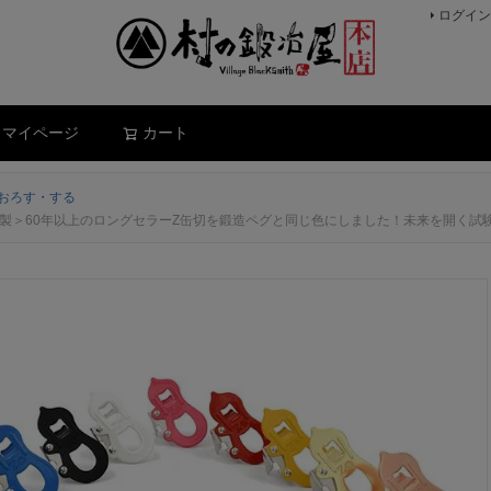
ログイン
検索
マイページ
カート
おろす・する
条製＞60年以上のロングセラーZ缶切を鍛造ペグと同じ色にしました！未来を開く