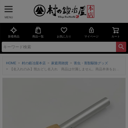
MENU
新着商品
商品一覧
お気に入り
マイページ
カート
HOME
村の鍛冶屋本店
家庭用雑貨
害虫・害獣駆除グッズ
【名入れのみ】熊おどし名入れ 商品は付属しません。商品本体をお持ちで無い方は必ずセットでお買い求めください。