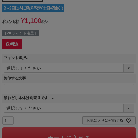
¥
1,100
税込価格
税込
[
20
ポイント進呈 ]
送料込
フォント選択
(
必
刻印する文字
須
)
熊おどし本体は別売りです。
(
必
須
お気に入りに登録する
)