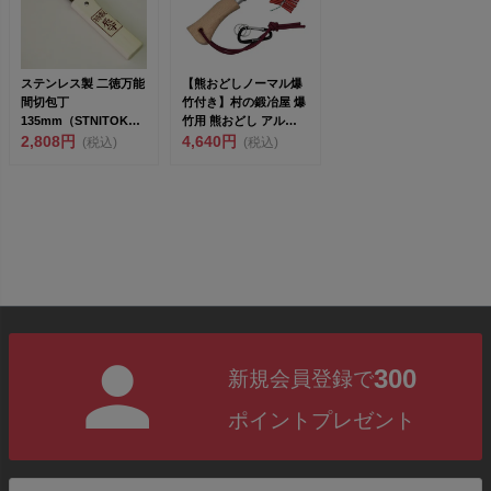
ステンレス製 二徳万能
【熊おどしノーマル爆
間切包丁
竹付き】村の鍛冶屋 爆
135mm（STNITOKUM
竹用 熊おどし アルミ
AKIRI-135）
2,808円
木柄 カラビナ 爆...
4,640円
(税込)
(税込)
300
新規会員登録で
ポイントプレゼント