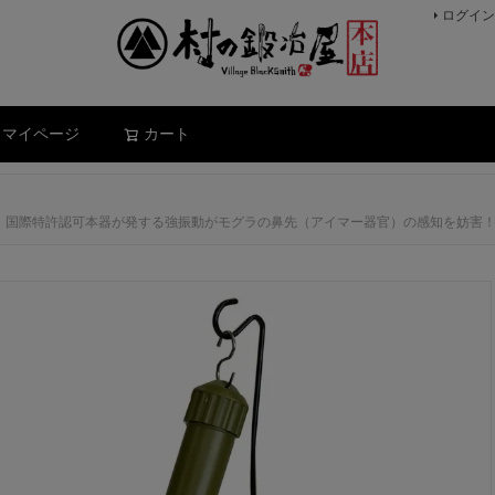
ログイン
検索
マイページ
カート
～20m） 国際特許認可本器が発する強振動がモグラの鼻先（アイマー器官）の感知を妨