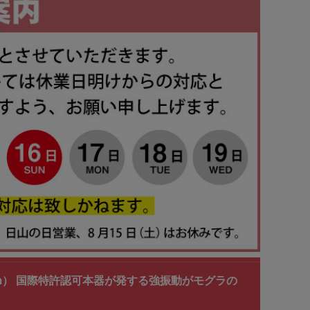
～20m） 国際特許認可本器が発する強振動がモグラの