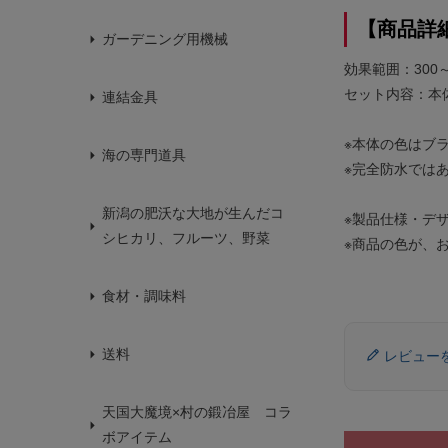
【商品詳
ガーデニング用機械
効果範囲：300～
セット内容：本
連結金具
※本体の色はブ
海の専門道具
※完全防水では
新潟の肥沃な大地が生んだコ
※製品仕様・デ
シヒカリ、フルーツ、野菜
※商品の色が、
食材・調味料
送料
レビュー
天国大魔境×村の鍛冶屋 コラ
ボアイテム