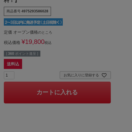
料！】
商品番号
4975293586028
定価
オープン価格
のところ
¥
19,800
税込価格
税込
[
360
ポイント進呈 ]
送料込
お気に入りに登録する
カートに入れる