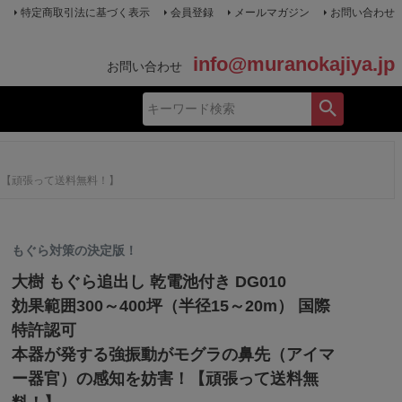
特定商取引法に基づく表示
会員登録
メールマガジン
お問い合わせ
info@muranokajiya.jp
お問い合わせ
害！【頑張って送料無料！】
もぐら対策の決定版！
大樹 もぐら追出し 乾電池付き DG010
効果範囲300～400坪（半径15～20m） 国際
特許認可
本器が発する強振動がモグラの鼻先（アイマ
ー器官）の感知を妨害！【頑張って送料無