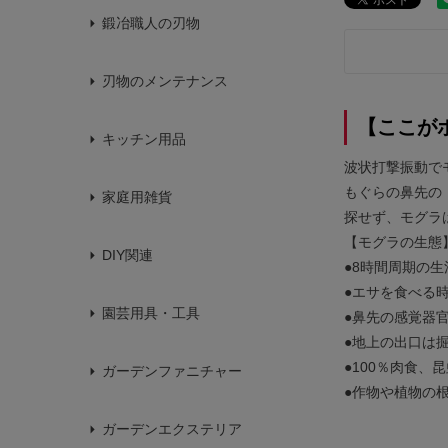
鍛冶職人の刃物
刃物のメンテナンス
【ここが
キッチン用品
波状打撃振動で
もぐらの鼻先の
家庭用雑貨
探せず、モグラ
【モグラの生態
DIY関連
●8時間周期の生
●エサを食べる
園芸用具・工具
●鼻先の感覚器
●地上の出口は
●100％肉食
ガーデンファニチャー
●作物や植物の
ガーデンエクステリア