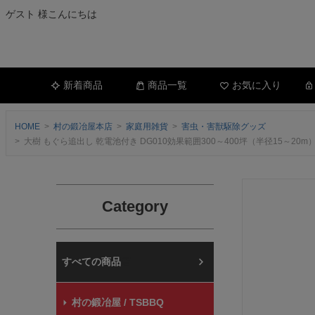
ゲスト 様こんにちは
新着商品
商品一覧
お気に入り
HOME
村の鍛冶屋本店
家庭用雑貨
害虫・害獣駆除グッズ
大樹 もぐら追出し 乾電池付き DG010効果範囲300～400坪（半径15
Category
村の鍛冶屋本店
村の鍛冶屋 / TSBBQ