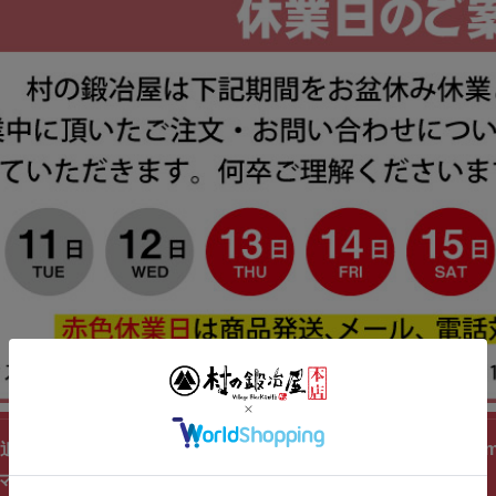
追出し 乾電池付き DG010効果範囲300～400坪（半径15
マー器官）の感知を妨害！【頑張って送料無料！】