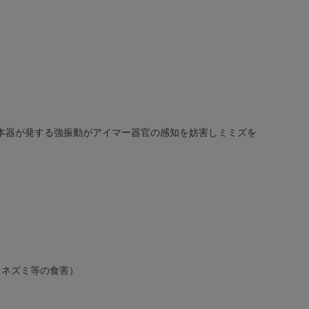
！
本器が発する強振動がアイマー器官の感知を妨害しミミズを
たネズミ等の食害）