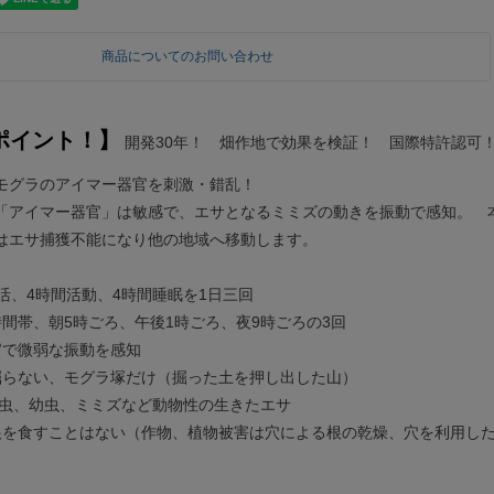
商品についてのお問い合わせ
ポイント！】
開発30年！ 畑作地で効果を検証！ 国際特許認可
モグラのアイマー器官を刺激・錯乱！
「アイマー器官」は敏感で、エサとなるミミズの動きを振動で感知。 
はエサ捕獲不能になり他の地域へ移動します。
】
活、4時間活動、4時間睡眠を1日三回
時間帯、朝5時ごろ、午後1時ごろ、夜9時ごろの3回
官で微弱な振動を感知
掘らない、モグラ塚だけ（掘った土を押し出した山）
、昆虫、幼虫、ミミズなど動物性の生きたエサ
根を食すことはない（作物、植物被害は穴による根の乾燥、穴を利用し