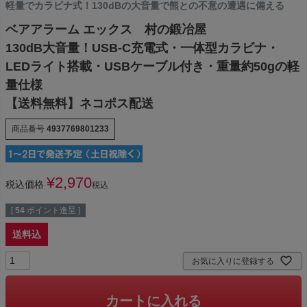
軽量でカラビナ式！130dBの大音量で熊との不意の遭遇に備える
ベアアラーム エックス 村の鍛冶屋
130dB大音量！USB-C充電式・一体型カラビナ・
LEDライト搭載・USBケーブル付き・重量約50gの軽
量仕様
【送料無料】ネコポス配送
商品番号
4937769801233
¥
2,970
税込価格
税込
[
54
ポイント進呈 ]
送料込
お気に入りに登録する
カートに入れる