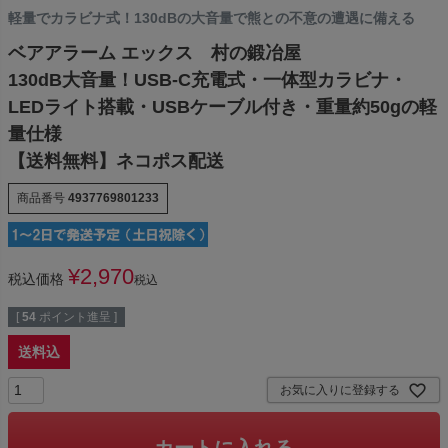
軽量でカラビナ式！130dBの大音量で熊との不意の遭遇に備える
ベアアラーム エックス 村の鍛冶屋
130dB大音量！USB-C充電式・一体型カラビナ・
LEDライト搭載・USBケーブル付き・重量約50gの軽
量仕様
【送料無料】ネコポス配送
商品番号
4937769801233
¥
2,970
税込価格
税込
[
54
ポイント進呈 ]
送料込
お気に入りに登録する