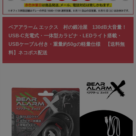
ベアアラーム エックス 村の鍛冶屋 130dB大音量！
USB-C充電式・一体型カラビナ・LEDライト搭載・
USBケーブル付き・重量約50gの軽量仕様 【送料無
料】ネコポス配送