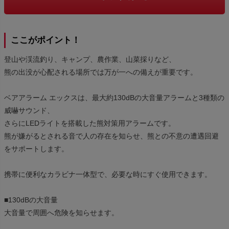
ここがポイント！
登山や渓流釣り、キャンプ、農作業、山菜採りなど、
熊の出没が心配される場所では万が一への備えが重要です。
ベアアラーム エックスは、最大約130dBの大音量アラームと3種類の
威嚇サウンド、
さらにLEDライトを搭載した熊対策用アラームです。
熊が嫌がるとされる音で人の存在を知らせ、熊との不意の遭遇回避
をサポートします。
携帯に便利なカラビナ一体型で、必要な時にすぐ使用できます。
■130dBの大音量
大音量で周囲へ危険を知らせます。