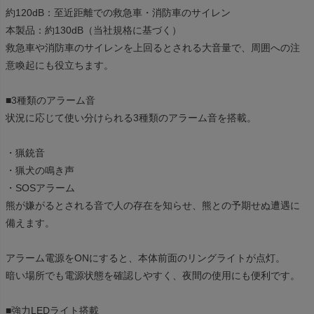
約120dB：至近距離での救急車・消防車のサイレン
本製品：約130dB（当社規格に基づく）
救急車や消防車のサイレンを上回るとされる大音量で、周囲への注
意喚起にも役立ちます。
■3種類のアラーム音
状況に応じて使い分けられる3種類のアラーム音を搭載。
・猟銃音
・猟犬の鳴き声
・SOSアラーム
熊が嫌がるとされる音で人の存在を知らせ、熊との予期せぬ遭遇に
備えます。
アラーム電源をONにすると、本体前面のリングライトが点灯。
暗い場所でも電源状態を確認しやすく、夜間の使用にも便利です。
■強力LEDライト搭載