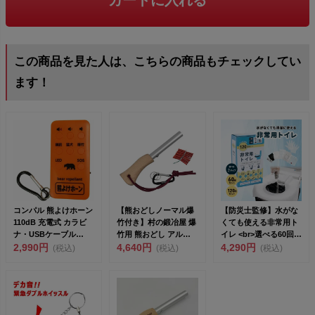
カートに入れる
この商品を見た人は、こちらの商品もチェックしてい
ます！
コンパル 熊よけホーン
【熊おどしノーマル爆
【防災士監修】水がな
110dB 充電式 カラビ
竹付き】村の鍛冶屋 爆
くても使える非常用ト
ナ・USBケーブル
竹用 熊おどし アルミ
イレ <br>選べる60回
(60cm)付き...
2,990円
木柄 カラビナ 爆...
4,640円
分・1...
4,290円
(税込)
(税込)
(税込)