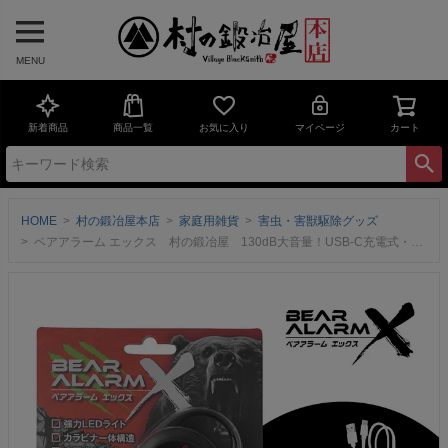
MENU
新着商品
商品一覧
お気に入り
マイページ
カート
HOME
村の鍛冶屋本店
家庭用雑貨
害虫・害獣駆除グッズ
ベアアラーム エックス 村の鍛冶屋 130dB大音量！USB-C充電式・一体型カラビナ・LEDライト搭載・USBケーブル付き・重量約50gの軽量仕様 【送料無料】ネコポス配送