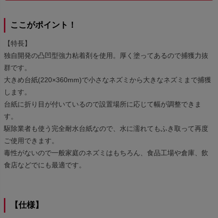
ここがポイント！
【特長】
独自開発の凸凹型強力粘着剤を使用。厚く塗ってあるので捕獲力抜
群です。
大きめ台紙(220×360mm)で小さなネズミから大きなネズミまで捕獲
します。
台紙に折り目が付いているので設置場所に応じて幅が調整できま
す。
駆除業者も使う完全耐水台紙なので、水に濡れてもふき取って再度
ご使用できます。
毒性がないので一般家庭のネズミはもちろん、食品工場や倉庫、飲
食店などでにも最適です。
【仕様】