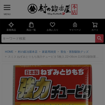
MENU
新着商品
商品一覧
お気に入り
マイページ
カート
HOME
村の鍛冶屋本店
家庭用雑貨
害虫・害獣駆除グッズ
スミス ねずみとりもち強力チューピタ 5枚入 22×36cm 114351駆除業者も使う完全耐水の凸凹型強力台紙！【頑張って送料無料】