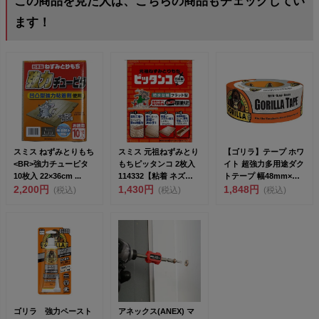
この商品を見た人は、こちらの商品もチェックしてい
ます！
スミス ねずみとりもち
スミス 元祖ねずみとり
【ゴリラ】テープ ホワ
<BR>強力チューピタ
もちピッタンコ 2枚入
イト 超強力多用途ダク
10枚入 22×36cm ...
114332【粘着 ネズミ
トテープ 幅48mm×長
2,200円
捕り シート...
1,430円
さ9.1m×厚さ...
1,848円
(税込)
(税込)
(税込)
ゴリラ 強力ペースト
アネックス(ANEX) マ