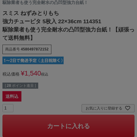
駆除業者も使う完全耐水の凸凹型強力台紙！
スミス ねずみとりもち
強力チューピタ 5枚入 22×36cm 114351
駆除業者も使う完全耐水の凸凹型強力台紙！【頑張っ
て送料無料】
商品番号
4580497872152
¥
1,540
税込価格
税込
[
28
ポイント進呈 ]
送料込
お気に入りに登録する
カートに入れる