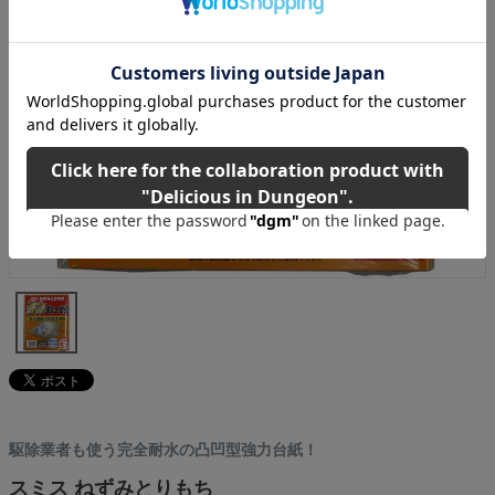
駆除業者も使う完全耐水の凸凹型強力台紙！
スミス ねずみとりもち