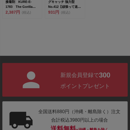
接着剤 KURE-E-
グキャッチ 強力型
1783 The Gorilla
No.412【頑張って送料
Glue...
2,387円
無料！】ネコ...
931円
(税込)
(税込)
300
新規会員登録で
ポイントプレゼント
全国送料880円（沖縄・離島除く）注文
合計税込3980円以上の場合
送料無料
※沖縄・離島を除く