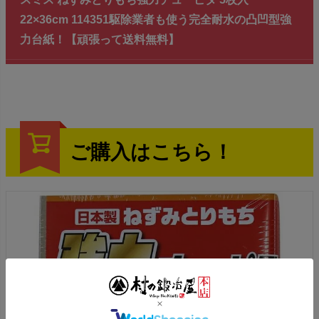
22×36cm 114351駆除業者も使う完全耐水の凸凹型強
力台紙！【頑張って送料無料】
ご購入はこちら！