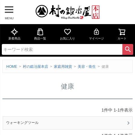
MENU
新着商品
商品一覧
お気に入り
マイページ
カート
HOME
村の鍛冶屋本店
家庭用雑貨
美容・衛生
健康
健康
1
件中
1
-
1
件表示
ウォーキングツール