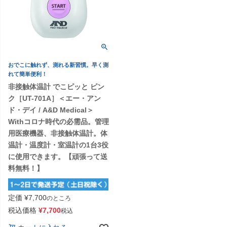
おでこに触れず、測れる新習慣。早く測
れて簡単便利！
非接触体温計 でこピッと ピン
ク［UT-701A］＜エー・アン
ド・デイ / A&D Medical＞
Withコロナ時代の必需品。管理
用医療機器、非接触体温計。体
温計・温度計・室温計の1台3役
に使用できます。【頑張って送
料無料！】
定価
¥
7,700
のところ
税込価格
¥
7,700
税込