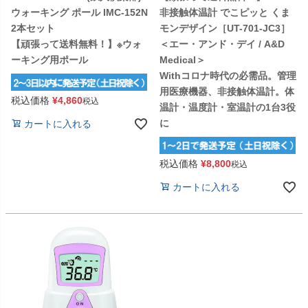
ウォーキング ポール IMC-152N
非接触体温計 でこピッと くま
2本セット
モンデザイン［UT-701-JC3］
【頑張って送料無料！】※ウォ
＜エー・アンド・デイ / A&D
ーキング用ポール
Medical＞
Withコロナ時代の必需品。管理
用医療機器、非接触体温計。体
税込価格
¥
4,860
税込
温計・温度計・室温計の1台3役
に
カートに入れる
税込価格
¥
8,800
税込
カートに入れる