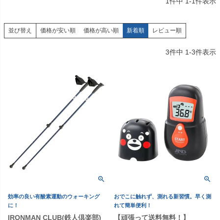
1
件中
1
-
1
件表示
価格が安い順
価格が高い順
新着順
レビュー順
並び替え
3
件中
1
-
3
件表示
効率の良い有酸素運動のウォーキング
おでこに触れず、測れる新習慣。早く測
に！
れて簡単便利！
IRONMAN CLUB(鉄人倶楽部)
【頑張って送料無料！】