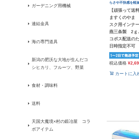
らさや不快感を軽
ガーデニング用機械
【頑張って送
ますくのやま
連結金具
スク用インナ
燕三条製 2ｇ
コポス配送の
海の専門道具
日時指定不可
新潟の肥沃な大地が生んだコ
税込価格
¥
2,6
シヒカリ、フルーツ、野菜
カートに入
食材・調味料
送料
天国大魔境×村の鍛冶屋 コラ
ボアイテム