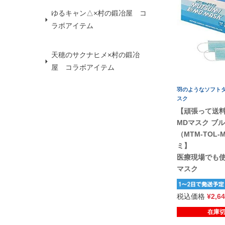
ゆるキャン△×村の鍛冶屋 コ
ラボアイテム
天穂のサクナヒメ×村の鍛冶
屋 コラボアイテム
羽のようなソフト
スク
【頑張って送
MDマスク ブル
（MTM-TOL
ミ】
医療現場でも
マスク
税込価格
¥
2,6
在庫