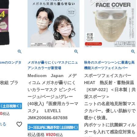
5cmのロングタ
メガネが曇りにくいマスクにニュ
秋冬のスポーツシーンに最適な高
アンスカラーが新登場
機能スポーツフェイスカバー
Medicom Japan メデ
スポーツフェイスカバー
枚組 ブラ
ィコム メガネが曇りにく
HEAT 熱反射・蓄熱保温
いカラーマスク ピンクベ
［KSP-022］＜日本製｜共
ージュ/ベージュ/グレー
栄スポーツ＞
(40枚入)『医療用カラーマ
ニットの名産地見附製マス
スク』 LEVEL1
クカバー。優しい肌触りで
90
税込
JMK200686-687698
暖かく快適。
れる
内ポケットに抗菌銅フィル
ターを入れて感染症対策も
税込価格
¥
920
税込