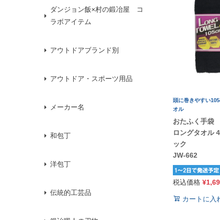
ダンジョン飯×村の鍛冶屋 コ
ラボアイテム
アウトドアブランド別
アウトドア・スポーツ用品
頭に巻きやすい10
メーカー名
オル
おたふく手袋
ロングタオル 4
和包丁
ック
JW-662
洋包丁
税込価格
¥
1,6
伝統的工芸品
カートに入