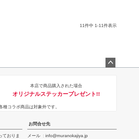
11
件中
1
-
11
件表示
ペー
ジト
本店で商品購入された場合
ップ
オリジナルステッカープレゼント!!
へ
※各種コラボ商品は対象外です。
お問合せ先
っておりま
メール
info@muranokajiya.jp