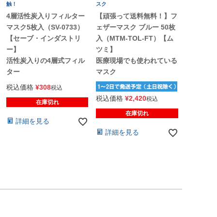
触！
スク
4層活性炭入りフィルター
【頑張って送料無料！】フ
マスク5枚入（SV-0733）
ェザーマスク ブルー 50枚
【セーブ・インダストリ
入（MTM-TOL-FT）【ム
ー】
ツミ】
活性炭入りの4層式フィル
医療現場でも使われている
ター
マスク
税込価格
¥
308
税込
税込価格
¥
2,420
税込
在庫切れ
在庫切れ
詳細を見る
詳細を見る