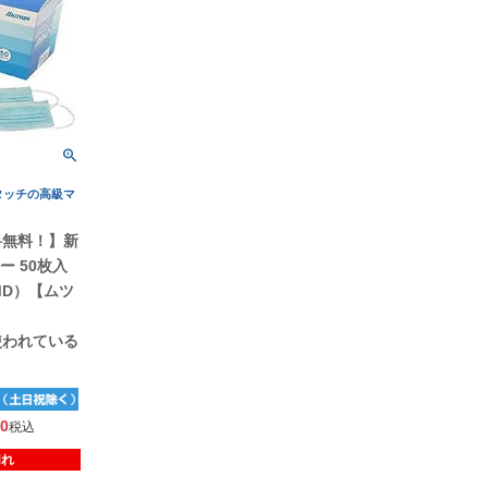
タッチの高級マ
料無料！】新
ー 50枚入
-MD）【ムツ
使われている
40
税込
切れ