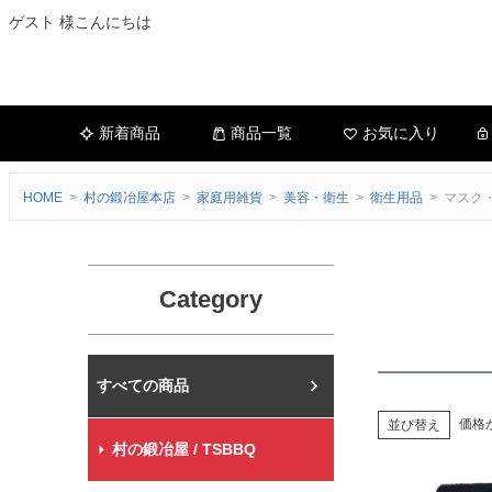
ゲスト 様こんにちは
新着商品
商品一覧
お気に入り
HOME
村の鍛冶屋本店
家庭用雑貨
美容・衛生
衛生用品
マスク
Category
村の鍛冶屋本店
価格
並び替え
村の鍛冶屋 / TSBBQ