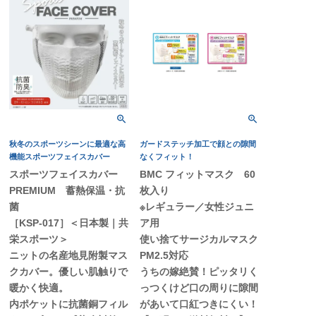
秋冬のスポーツシーンに最適な高
ガードステッチ加工で顔との隙間
機能スポーツフェイスカバー
なくフィット！
スポーツフェイスカバー
BMC フィットマスク 60
PREMIUM 蓄熱保温・抗
枚入り
菌
※レギュラー／女性ジュニ
［KSP-017］＜日本製｜共
ア用
栄スポーツ＞
使い捨てサージカルマスク
ニットの名産地見附製マス
PM2.5対応
クカバー。優しい肌触りで
うちの嫁絶賛！ピッタリく
暖かく快適。
っつくけど口の周りに隙間
内ポケットに抗菌銅フィル
があいて口紅つきにくい！