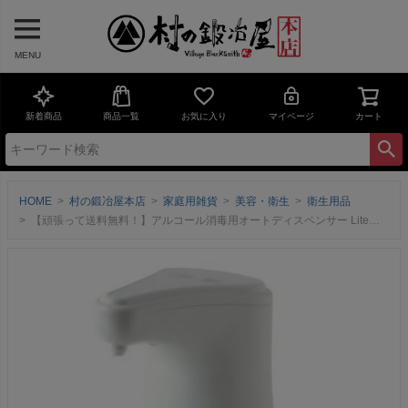
MENU
新着商品
商品一覧
お気に入り
マイページ
カート
HOME
村の鍛冶屋本店
家庭用雑貨
美容・衛生
衛生用品
【頑張って送料無料！】アルコール消毒用オートディスペンサー Lite［TDS-ADL］＜高森コーキ＞噴射量をニ段階調節可能。