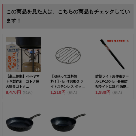
この商品を見た人は、こちらの商品もチェックしてい
ます！
【燕三條製】<br>ヤマ
【頑張って送料無
防獣ライト用伸縮ポー
トキ製作所 ゴトク屋
料！】<br>TSBBQ ラ
ル LP-100<br>各種防
の野良ゴトク
イトステンレス ダッチ
獣ライトに対応 防獣
[801051...
8,470円
オーブ...
1,210円
杭...
1,980円
(税込)
(税込)
(税込)