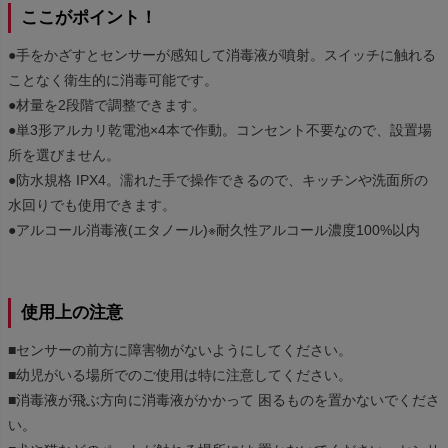
ここがポイント！
●手をかざすとセンサーが感知して消毒液が噴射。スイッチに触れる
ことなく衛生的に消毒可能です。
●材量を2段階で調整できます。
●単3形アルカリ乾電池×4本で作動。コンセント不要なので、設置場
所を選びません。
●防水規格 IPX4。濡れた手で操作できるので、キッチンや洗面所の
水回りでも使用できます。
●アルコール消毒液(エタノール)※耐久性アルコール濃度100%以内
使用上の注意
■センサーの前方に障害物がないようにしてください。
■幼児がいる場所でのご使用は特に注意してください。
■消毒液が飛ぶ方向に消毒液がかかって 困るものを置かないでくださ
い。