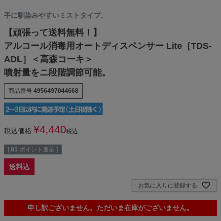
手に馴染みやすいミストタイプ。
【頑張って送料無料！】
アルコール消毒用オートディスペンサー Lite［TDS-
ADL］＜高森コーキ＞
噴射量をニ段階調節可能。
商品番号
4956497044668
¥
4,440
税込価格
税込
[
81
ポイント進呈 ]
送料込
お気に入りに登録する
申し訳ございません。ただいま在庫がございません。