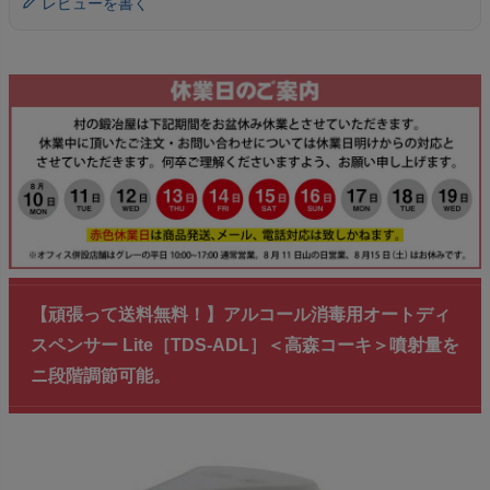
レビューを書く
【頑張って送料無料！】アルコール消毒用オートディ
スペンサー Lite［TDS-ADL］＜高森コーキ＞噴射量を
ニ段階調節可能。