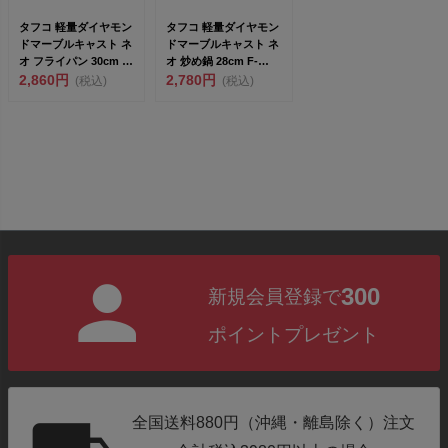
タフコ 軽量ダイヤモン
タフコ 軽量ダイヤモン
ドマーブルキャスト ネ
ドマーブルキャスト ネ
オ フライパン 30cm F-
オ 炒め鍋 28cm F-
7205 ...
2,860円
7204 ブラ...
2,780円
(税込)
(税込)
300
新規会員登録で
ポイントプレゼント
全国送料880円（沖縄・離島除く）注文