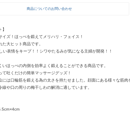
商品についてのお問い合わせ
ト】
サイズ！ほっぺを鍛えてメリハリ・フェイス！
れた大ヒット商品です。
々しい表情をキープ！！シワやたるみが気になる主婦が開発！！
くいほっぺの内側を効率よく鍛えることができる商品です。
って吐くだけの簡単マッサージグッズ！
位には口輪筋を鍛える為の太さを持たせました。顔面にある様々な筋肉
令線や口の周りの梅干しわの解消に適しています。
5cm×4cm