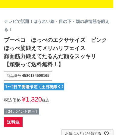
テレビで話題！ほうれい線・目の下・頬の表情筋を鍛え
る！
プーペコ ほっぺのエクササイズ ピンク
ほっぺ筋鍛えてメリハリフェイス
顔面筋力鍛えてたるんだ顔をスッキリ
【頑張って送料無料！】
商品番号
4580134500165
¥
1,320
税込価格
税込
[
24
ポイント進呈 ]
送料込
お気に入りに登録する