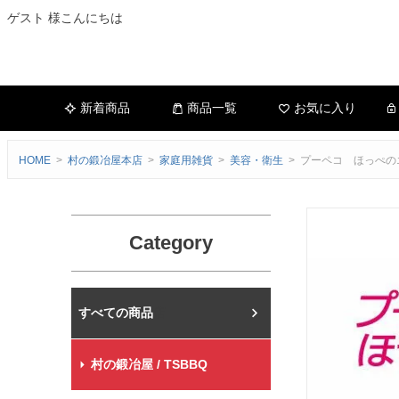
ゲスト 様こんにちは
新着商品
商品一覧
お気に入り
HOME
村の鍛冶屋本店
家庭用雑貨
美容・衛生
プーペコ ほっぺの
Category
村の鍛冶屋本店
村の鍛冶屋 / TSBBQ