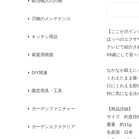
鍛冶職人の刃物
刃物のメンテナンス
【ここがポイン
キッチン用品
ほっぺのエクサ
テレビで紹介さ
69歳にして若
家庭用雑貨
なかなか鍛えに
DIY関連
くわえたまま吸
口にくわえる部
園芸用具・工具
特に気になる法
ガーデンファニチャー
【商品詳細】
サイズ 約直径6.
重量 約11g
ガーデンエクステリア
生産国 日本