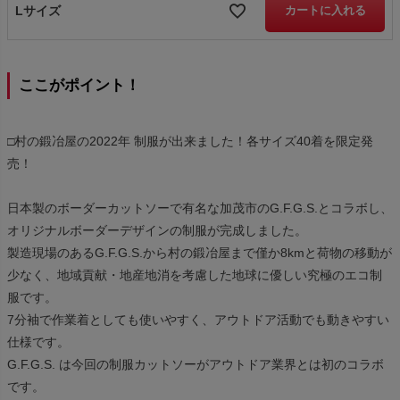
Lサイズ
カートに入れる
ここがポイント！
□村の鍛冶屋の2022年 制服が出来ました！各サイズ40着を限定発
売！
日本製のボーダーカットソーで有名な加茂市のG.F.G.S.とコラボし、
オリジナルボーダーデザインの制服が完成しました。
製造現場のあるG.F.G.S.から村の鍛冶屋まで僅か8kmと荷物の移動が
少なく、地域貢献・地産地消を考慮した地球に優しい究極のエコ制
服です。
7分袖で作業着としても使いやすく、アウトドア活動でも動きやすい
仕様です。
G.F.G.S. は今回の制服カットソーがアウトドア業界とは初のコラボ
です。