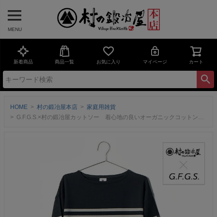
MENU
新着商品
商品一覧
お気に入り
マイページ
カート
HOME
村の鍛冶屋本店
家庭用雑貨
G.F.G.S.×村の鍛冶屋カットソー 着心地の良いオーガニックコットン 【頑張って送料無料！】