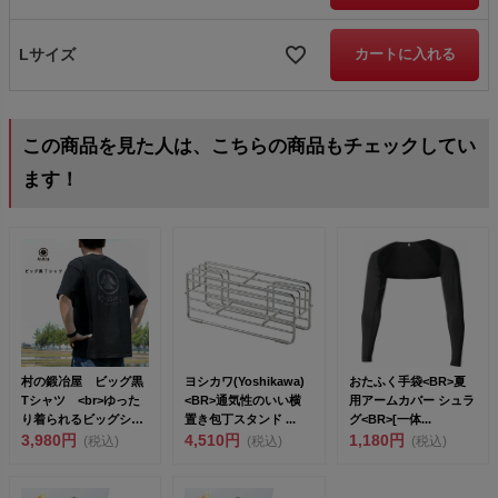
Lサイズ
カートに入れる
この商品を見た人は、こちらの商品もチェックしてい
ます！
村の鍛冶屋 ビッグ黒
ヨシカワ(Yoshikawa)
おたふく手袋<BR>夏
Tシャツ <br>ゆった
<BR>通気性のいい横
用アームカバー シュラ
り着られるビッグシル
置き包丁スタンド ...
グ<BR>[一体...
エット ...
3,980円
4,510円
1,180円
(税込)
(税込)
(税込)