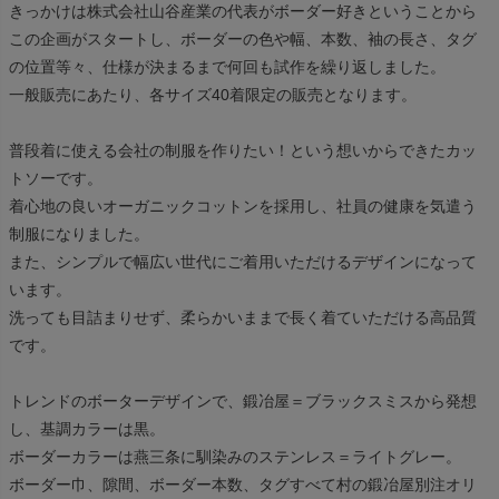
きっかけは株式会社山谷産業の代表がボーダー好きということから
この企画がスタートし、ボーダーの色や幅、本数、袖の長さ、タグ
の位置等々、仕様が決まるまで何回も試作を繰り返しました。
一般販売にあたり、各サイズ40着限定の販売となります。
普段着に使える会社の制服を作りたい！という想いからできたカッ
トソーです。
着心地の良いオーガニックコットンを採用し、社員の健康を気遣う
制服になりました。
また、シンプルで幅広い世代にご着用いただけるデザインになって
います。
洗っても目詰まりせず、柔らかいままで長く着ていただける高品質
です。
トレンドのボーターデザインで、鍛冶屋＝ブラックスミスから発想
し、基調カラーは黒。
ボーダーカラーは燕三条に馴染みのステンレス＝ライトグレー。
ボーダー巾、隙間、ボーダー本数、タグすべて村の鍛冶屋別注オリ