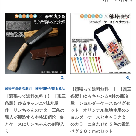
越後三条鍛冶集団 日野浦氏が造る逸品
【頑張って送料無料！】 【燕三
【頑張って送料無料！】 【燕三
条製】ゆるキャン△×村の鍛冶
条製】ゆるキャン△×味方屋
屋 ショルダーケース＆ペグセ
作 リンちゃんのナタ 三条の
ット オリジナル生地使用のシ
職人が製造する本格派鞘鉈 鉈
ョルダーケースとキャラクター
とケースにリンちゃんの刻印入
のカラーに合わせた５色の鍛造
り
ペグ２８ｃｍのセット