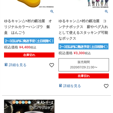
ゆるキャン△×村の鍛冶屋 オ
ゆるキャン△×村の鍛冶屋 コ
リジナルカラーハンゴウ 飯
ンテナボックス 薪やペグ入れ
盒 はんごう
として使えるスタッキング可能
なボックス
税込価格
¥
4,400
税込
税込価格
¥
3,300
税込
在庫切れ
販売期間
詳細を見る
2020/07/29 21:00
〜
在庫切れ
詳細を見る