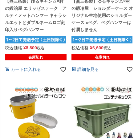
【燕三条製】ゆるキャン△×村
【燕三条製】ゆるキャン△×村
の鍛冶屋 エリッゼステーク ア
の鍛冶屋 ショルダーケース オ
ルティメットハンマー キャラシ
リジナル生地使用のショルダー
ルエットとダブルネームロゴ刻
ケース ※ペグ、ペグハンマーは
印入りペグハンマー
付属しません
税込価格
¥
8,800
税込価格
¥
6,600
税込
税込
在庫切れ
在庫切れ
カートに入れる
詳細を見る