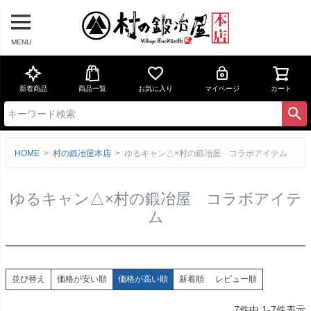
MENU
新着商品
商品一覧
お気に入り
マイページ
カート
HOME
村の鍛冶屋本店
ゆるキャン△×村の鍛冶屋 コラボアイテム
ゆるキャン△×村の鍛冶屋 コラボアイテ
ム
価格が安い順
価格が高い順
新着順
レビュー順
並び替え
7
件中
1
-
7
件表示