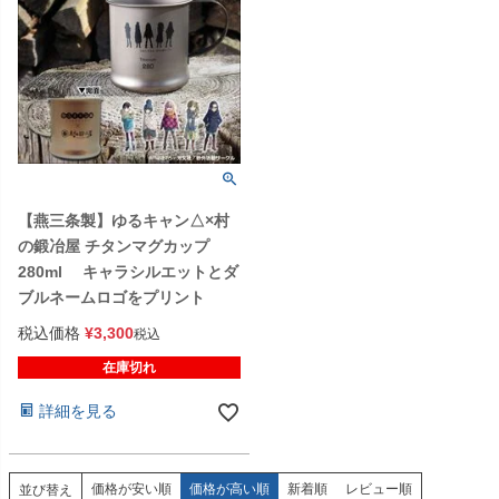
【燕三条製】ゆるキャン△×村
の鍛冶屋 チタンマグカップ
280ml キャラシルエットとダ
ブルネームロゴをプリント
税込価格
¥
3,300
税込
在庫切れ
詳細を見る
価格が安い順
価格が高い順
新着順
レビュー順
並び替え