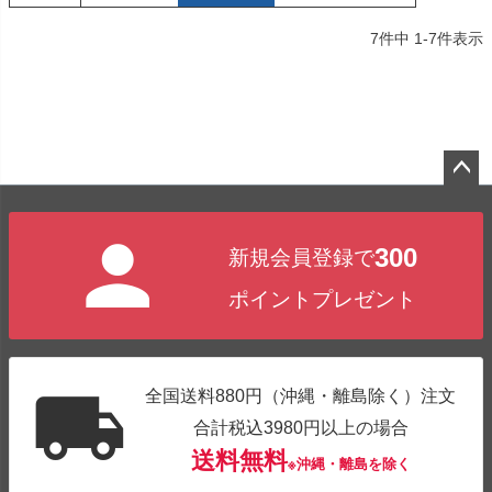
7
件中
1
-
7
件表示
ペー
ジト
300
新規会員登録で
ップ
へ
ポイントプレゼント
全国送料880円（沖縄・離島除く）注文
合計税込3980円以上の場合
送料無料
※沖縄・離島を除く