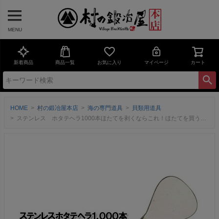
MENU
新着商品
商品一覧
お気に入り
マイページ
カート
HOME
村の鍛冶屋本店
海の専門道具
貝類用道具
ステンレス ホタテヘラ1000本ほたてを剥くならこれ！ほたてを買うとよく入っているやつです。【頑張って送料無料！】