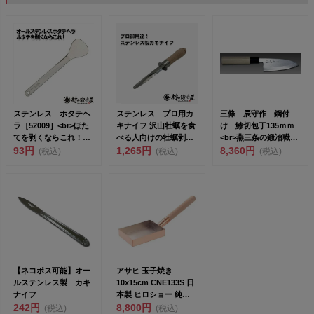
ステンレス ホタテヘ
ステンレス プロ用カ
三條 辰守作 鋼付
ラ［52009］<br>ほた
キナイフ 沢山牡蠣を食
け 鯵切包丁135ｍｍ
てを剥くならこれ！ほ
べる人向けの牡蠣剥き
<br>燕三条の鍛冶職人
たて...
93円
ナイフ オイスターナ
1,265円
が作る伝...
8,360円
(税込)
(税込)
(税込)
イ...
【ネコポス可能】オー
アサヒ 玉子焼き
ルステンレス製 カキ
10x15cm CNE133S 日
ナイフ
本製 ヒロショー 純銅
242円
銅は熱伝...
8,800円
(税込)
(税込)