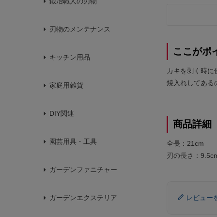
鍛冶職人の刃物
刃物のメンテナンス
ここがポ
キッチン用品
カキを剥く時に
焼入れしてある
家庭用雑貨
DIY関連
商品詳細
園芸用具・工具
全長：21cm
刃の長さ：9.5c
ガーデンファニチャー
レビュー
ガーデンエクステリア