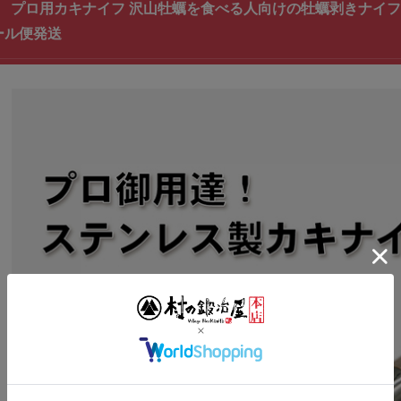
 プロ用カキナイフ 沢山牡蠣を食べる人向けの牡蠣剥きナイフ
ール便発送