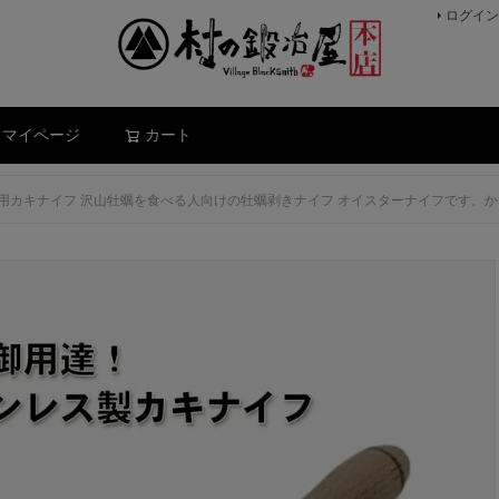
ログイン
検索
マイページ
カート
用カキナイフ 沢山牡蠣を食べる人向けの牡蠣剥きナイフ オイスターナイフです。