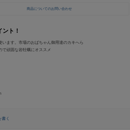
商品についてのお問い合わせ
イント！
使います。市場のおばちゃん御用達のカキへら
ので頑固な岩牡蠣にオススメ
m
を書く