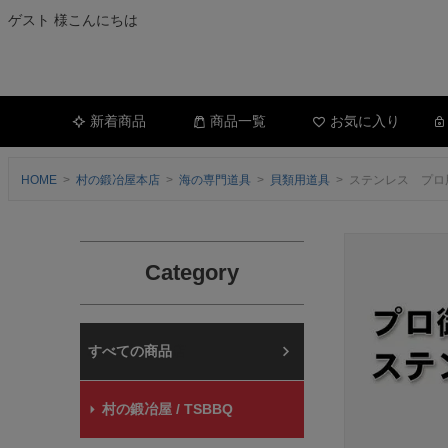
ゲスト 様こんにちは
新着商品
商品一覧
お気に入り
HOME
村の鍛冶屋本店
海の専門道具
貝類用道具
ステンレス プロ
Category
村の鍛冶屋本店
村の鍛冶屋 / TSBBQ