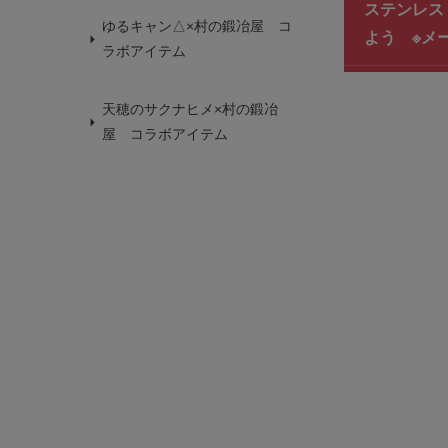
ステンレス
ゆるキャン△×村の鍛冶屋 コ
よう ※メ
ラボアイテム
天穂のサクナヒメ×村の鍛冶
屋 コラボアイテム