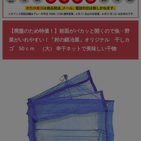
【廃盤のため特価！】前面がパカッと開くので魚・野
菜がいれやすい！「村の鍛冶屋」オリジナル 干しカ
ゴ 50ｃｍ （大） 串干ネットで美味しい干物