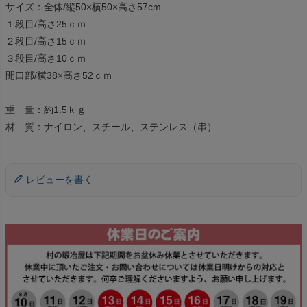
サイズ：全体/縦50×横50×高さ57cm
１段目/高さ25ｃｍ
２段目/高さ15ｃｍ
３段目/高さ10ｃｍ
開口部/横38×高さ52ｃｍ
重 量：約1.5ｋｇ
材 質：ナイロン、スチール、ステンレス（串）
レビューを書く