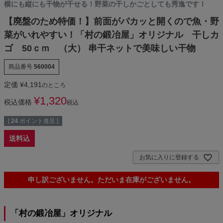
横にも縦にも干物が干せる！野菜の干しかごとしても秀逸です！
【廃盤のため特価！】前面がパカッと開くので魚・野
菜がいれやすい！「村の鍛冶屋」オリジナル 干しカ
ゴ 50ｃｍ （大） 串干ネットで美味しい干物
商品番号
560004
定価
¥
4,191
のところ
¥
1,320
税込価格
税込
[
24
ポイント進呈 ]
送料込
お気に入りに登録する
申し訳ございません。ただいま在庫がございません。
「村の鍛冶屋」オリジナル