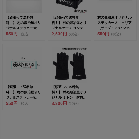
【頑張って送料無
【頑張って送料無
村の鍛冶屋オリジナル
料！】 村の鍛冶屋オリ
料！】 村の鍛冶屋オリ
ステッカー大 クリア
ジナルステッカー大
ジナルケース コンテナ
（サイズ：25×7.5cm）
（サイズ：
550円
ボックス黒 424×29...
2,530円
<br&g...
550円
(税込)
(税込)
(税込)
25×7.5cm）...
【頑張って送料無
【頑張って送料無
料！】 村の鍛冶屋オリ
料！】 村の鍛冶屋オリ
ジナルステッカー5枚
ジナル ミトン 耐熱グ
セット サイズは
550円
3,300円
ローブ ブラック 丈...
(税込)
(税込)
10×3c...