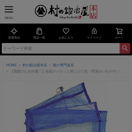
MENU
新着商品
商品一覧
お気に入り
マイページ
カート
HOME
村の鍛冶屋本店
海の専門道具
【廃盤のため特価！】前面がパカッと開くので魚・野菜がいれやすい！「村の鍛冶屋」オリジナル 干しカゴ 50ｃｍ （大） 串干ネットで美味しい干物