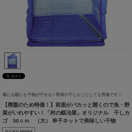
横にも縦にも干物が干せる！野菜の干しかごとしても秀逸です！
【廃盤のため特価！】前面がパカッと開くので魚・野
菜がいれやすい！「村の鍛冶屋」オリジナル 干しカ
ゴ 50ｃｍ （大） 串干ネットで美味しい干物
商品番号
560004