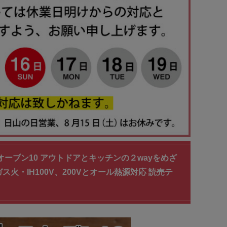
ーブン10 アウトドアとキッチンの２wayをめざ
ガス火・IH100V、200Vとオール熱源対応 読売テ