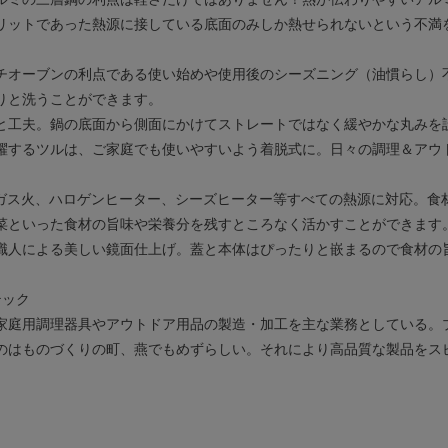
リットであった熱源に接している底面のみしか熱せられないという不満
チオーブンの利点である使い始めや使用後のシーズニング（油慣らし）
りと洗うことができます。
と工夫。鍋の底面から側面にかけてストレートではなく緩やかな丸みを
躍するツルは、ご家庭でも使いやすいよう着脱式に。日々の調理＆アウ
00V、ガス火、ハロゲンヒーター、シーズヒーター等すべての熱源に対応
菜といった食材の旨味や栄養分を残すところなく活かすことができます
職人による美しい鏡面仕上げ。蓋と本体はぴったりと嵌まるので食材の
テック
家庭用調理器具やアウトドア用品の製造・加工を主な業務としている。
のはものづくりの町、燕でもめずらしい。それにより高品質な製品をス