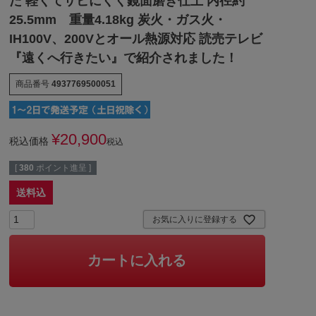
た 軽くてサビにくく鏡面磨き仕上 内径約
25.5mm 重量4.18kg 炭火・ガス火・
IH100V、200Vとオール熱源対応 読売テレビ
『遠くへ行きたい』で紹介されました！
商品番号
4937769500051
¥
20,900
税込価格
税込
[
380
ポイント進呈 ]
送料込
お気に入りに登録する
カートに入れる