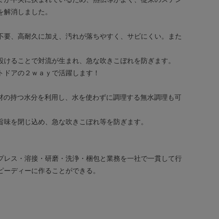
を解消しました。
不要、高耐久に加え、汚れが落ちやすく、サビにくい。また
設けることで対流が生まれ、急な吹きこぼれを防ぎます。
トドアの２ｗａｙで活躍します！
。食材の持つ水分を利用し、水を使わずに調理する無水調理も可
。
旨味を閉じ込め、急な吹きこぼれ等を防ぎます。
プレス・溶接・研磨・洗浄・梱包と業務を一社で一貫して行
ピーディーに作ることができる。