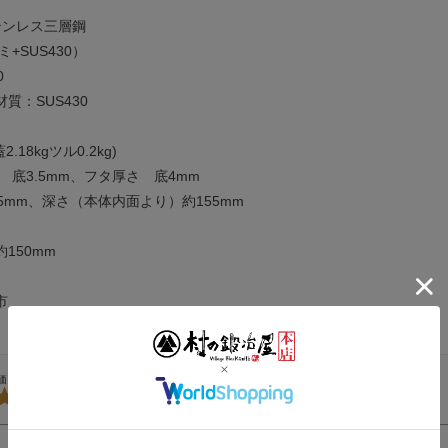
テンレス三層鋼
ミ+SUS430）
0
質：SUS430
2.18kgツル0.2kg)
 底3.5mm、フタ厚さ 底4mm
5mm、深さ（本体内面より）約155mm
150mm
市
5.00
1