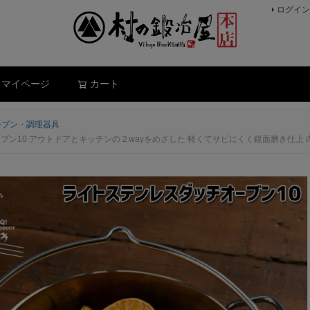
ログイン
検索
マイページ
カート
ーブン・調理器具
とキッチンの２wayをめざした 軽くてサビにくく鏡面磨き仕上 内径約25.5mm 重量4.18kg 炭火