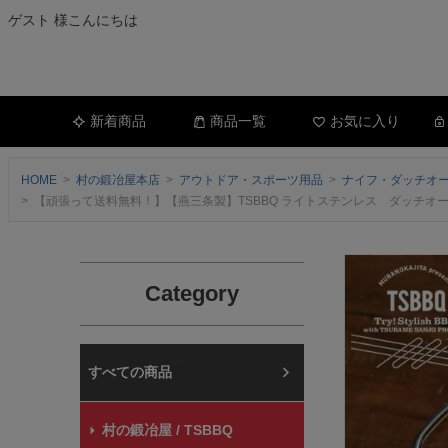
ゲスト 様こんにちは
新着商品
商品一覧
お気に入り
HOME
村の鍛冶屋本店
アウトドア・スポーツ用品
ナイフ・ダッチオ
【頑張って送料無料！】【燕三条製】TSBBQ ライトステンレス ダッチオーブン10 アウトドア
Category
村の鍛冶屋本店
村の鍛冶屋 / TSBBQ