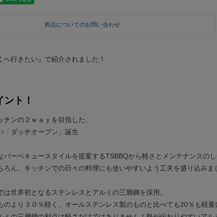
商品についてのお問い合わせ
くへ行きたい』で紹介されました！
イント！
ッチンの２ｗａｙを目指した、
い「ダッチオーブン」誕生
なバーベキュースタイルを提案するTSBBQから軽さとメンテナンス
ちろん、キッチンでの日々の料理にも使いやすいよう工夫を盛り込みま
では世界初となるステンレスとアルミの三層鋼を採用。
ものより３０％軽く、オールステンレス製のものと比べても20％も軽量
ルミの三層鋼の利点は軽さだけではありません！熱が伝わりやすいアル