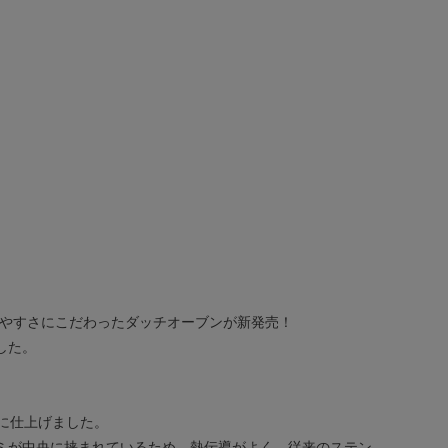
のしやすさにこだわったダッチオーブンが新発売！
した。
に仕上げました。
ミが中央に挟まれているため、熱伝導がよく、従来のステン