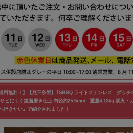
送料無料！】【燕三条製】TSBBQ ライトステンレス ダッチオ
サビにくく鏡面磨き仕上 内径約25.5mm 重量4.18kg 炭火・
へ行きたい』で紹介されました！