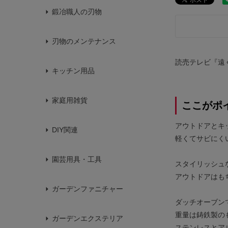
鍛冶職人の刃物
刃物のメンテナンス
読売テレビ『遠
キッチン用品
家庭用雑貨
ここがポ
アウトドアとキ
DIY関連
軽くてサビにく
園芸用具・工具
スタイリッシュ
アウトドアはも
ガーデンファニチャー
ダッチオーブン
重量は鋳鉄製の
ガーデンエクステリア
ステンレスとア