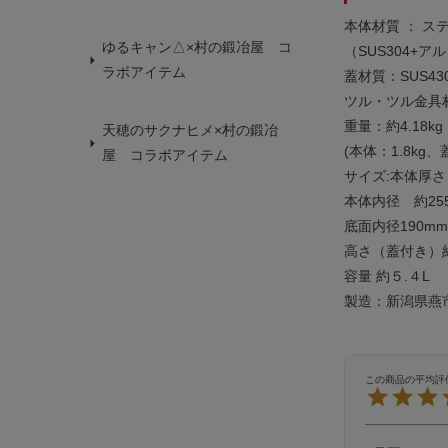
本体材質 ： ス
ゆるキャン△×村の鍛冶屋 コ
（SUS304+アル
ラボアイテム
蓋材質：SUS43
ツル・ツル金具材
重量：約4.18kg
天穂のサクナヒメ×村の鍛冶
(本体：1.8kg、蓋
屋 コラボアイテム
サイズ:本体厚さ
本体内径 約25
底面内径190mm
高さ（蓋付き）約
容量 約５.４L
製造：新潟県燕