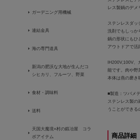
レス製鍋のデメ
ガーデニング用機械
ステンレスダッ
連結金具
洗剤でもしっか
鍋の形状にもひ
アウトドアで活
海の専門道具
IH200V,1
新潟の肥沃な大地が生んだコ
能です。肉や野
シヒカリ、フルーツ、野菜
本体は燕の磨き
食材・調味料
■製造：ツバメ
ステンレス製の
うことができる
送料
天国大魔境×村の鍛冶屋 コラ
商品詳細
ボアイテム