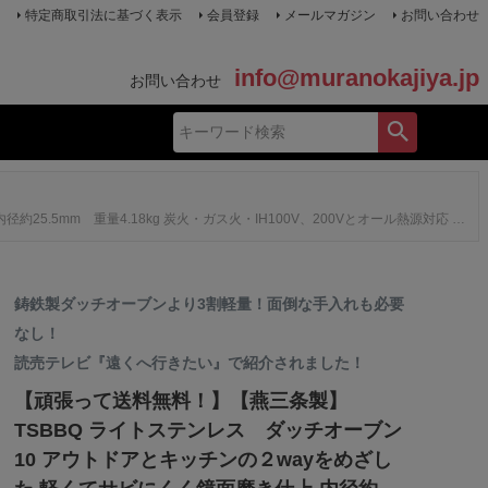
特定商取引法に基づく表示
会員登録
メールマガジン
お問い合わせ
info@muranokajiya.jp
お問い合わせ
・ガス火・IH100V、200Vとオール熱源対応 読売テレビ『遠くへ行きたい』で紹介されました！
鋳鉄製ダッチオーブンより3割軽量！面倒な手入れも必要
なし！
読売テレビ『遠くへ行きたい』で紹介されました！
【頑張って送料無料！】【燕三条製】
TSBBQ ライトステンレス ダッチオーブン
10 アウトドアとキッチンの２wayをめざし