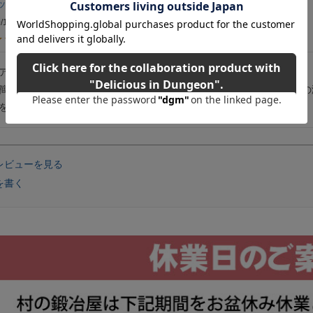
ッフ
1
非公開
購入者
/11/14
ア＆キッチンで一通り使いましたが最高に気に入っています。

簡単、軽い、熱伝導ヨシで完全に他社製品の上位互換。ノーブランドの
レビューを見る
を書く