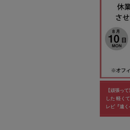
【頑張って
した 軽くて
レビ『遠く