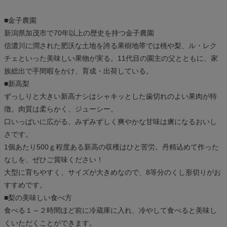
■金子農園
新潟県加茂市で70年以上の歴史を持つ金子農園
信濃川に潤された肥沃な土地を誇る果樹地帯では桃や梨、ル・レク
チェといった美味しい果物が実る。11代目の園主の父とともに、家
族総出で手間暇をかけ、育成・出荷している。
■新高梨
ずっしりと大きい新高ナシはシャキッとした歯切れのよい果肉が特
徴。肉質は柔らかく、ジューシー。
口いっぱいに広がる、みずみずしく爽やかな甘味は虜になるおいし
さです。
1個あたり500ｇ程度ある新高の収穫はひと苦労。丹精込めて作った
なしを、ぜひご賞味ください！
大型に育ちやすく、サイズが大きめなので、8等分のくし形切りがお
すすめです。
■梨の美味しい食べ方
食べる１～２時間ほど前に冷蔵庫に入れ、冷やして食べると美味し
くいただくことができます。