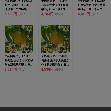
予約開始です！10月上
予約開始です！8/24か
予約開始です！8/24か
旬から10月中旬発送
ら発送予定（金子秋麗
ら発送予定（金子秋麗
【頑張って送料無
梨3kg） 金子さん夫妻
梨5kg） 金子さん夫妻
料！】 金子さん夫妻が
5,508円
が作る新潟県産青...
4,104円
が作る新潟県産青...
5,940円
(税込)
(税込)
(税込)
作...
予約開始です！9月中
予約開始です！9月中
旬発送 金子さん夫妻が
旬発送 金子さん夫妻が
作る新潟県産梨！ 豊水
作る新潟県産梨！ 豊水
梨 3kg（7～9玉...
3,024円
梨 5kg（10～1...
4,536円
(税込)
(税込)