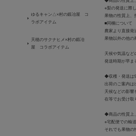
◆商品の性質上
※梨の発送に際
ゆるキャン△×村の鍛冶屋 コ
果物の性質上、
ラボアイテム
■同梱について
農家より直接発
果物以外の他の
天穂のサクナヒメ×村の鍛冶
屋 コラボアイテム
天候や気温など
発送時期が早ま
◆収穫・発送は
出荷のご案内は
天候などの影響
在等でお受け取
◆商品の性質上
※宅配便での輸
それでも果物の