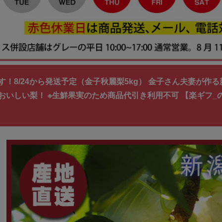
！8/24から発送予定（金子秋麗梨5kg） 金子さん夫妻が作る新
おいしい梨！ ※生鮮果実のため商品代引き利用不可 【楽ギフ_