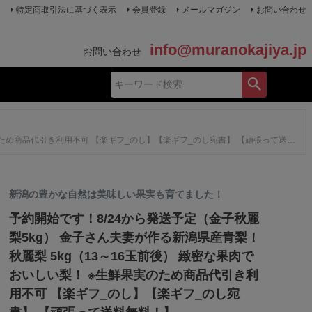
特定商取引法に基づく表示
会員登録
メールマガジン
お問い合わせ
info@muranokajiya.jp
お問い合わせ
め商品代引き利用不可 【楽ギフ_のし】【楽ギフ_のし宛書】 【頑張って送料無料！】
新潟の豊かな自然は美味しい果実も育てました！
予約開始です！8/24から発送予定（金子秋麗
梨5kg） 金子さん夫妻が作る新潟県産青梨！
秋麗梨 5kg（13～16玉前後） 緻密な果肉で
おいしい梨！ ※生鮮果実のため商品代引き利
用不可 【楽ギフ_のし】【楽ギフ_のし宛