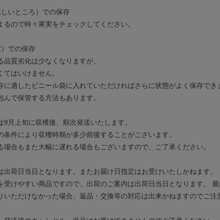
涼しいところ）での保存
よるので時々果実をチェックしてください。
室）での保存
る品質劣化は少なくなりますが、
くてはいけません。
存に適したビニール袋に入れていただければさらに状態がよく保存でき
包んで保管する方法もあります。
は9月上旬に収穫後、順次発送いたします。
の条件により収穫時期が多少前後することがございます。
る場合もまた大幅に遅れる場合もございますので、ご了承ください。
は出荷日当日となります。またお届け日指定はお受けいたしかねます。
を受けやすい商品ですので、出荷のご案内は出荷日当日となります。 
りいただけなかった場合、返品・交換等の対応は出来かねますのでご注