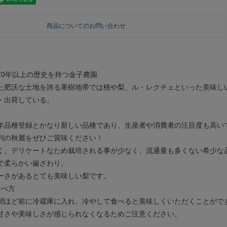
商品についてのお問い合わせ
70年以上の歴史を持つ金子農園
た肥沃な土地を誇る果樹地帯では桃や梨、ル・レクチェといった美味し
・出荷している。
年品種登録とかなり新しい品種であり、生産者や消費者の注目度も高い
判の秋麗をぜひご賞味ください！
く、デリケートなため栽培される事が少なく、流通量も多くない希少な
で柔らかい歯ざわり。
ーさがあるとても美味しい梨です。
食べ方
間ほど前に冷蔵庫に入れ、冷やして食べると美味しくいただくことがで
甘さや美味しさが感じられなくなるためご注意ください。