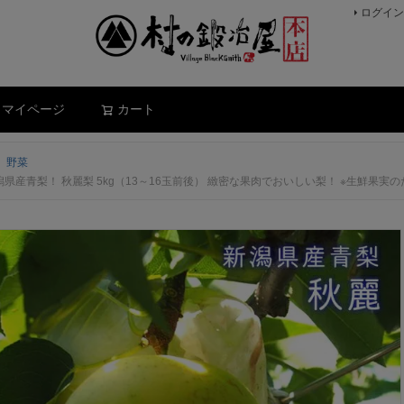
ログイン
検索
マイページ
カート
、野菜
産青梨！ 秋麗梨 5kg（13～16玉前後） 緻密な果肉でおいしい梨！ ※生鮮果実のた