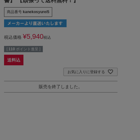
書】 【頑張って送料無料！】
商品番号
kanekosyurei5
¥
5,940
税込価格
税込
[
110
ポイント進呈 ]
送料込
お気に入りに登録する
販売を終了しました。