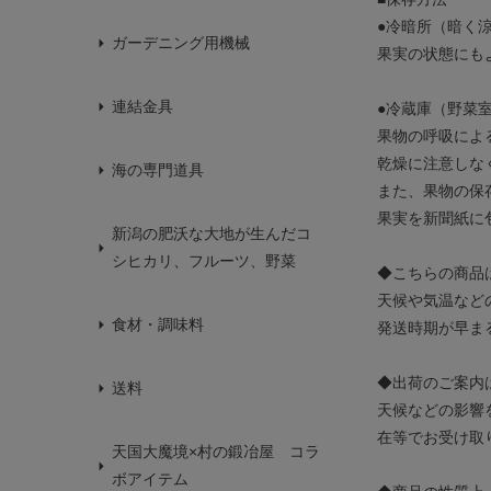
●冷暗所（暗く
ガーデニング用機械
果実の状態にも
連結金具
●冷蔵庫（野菜
果物の呼吸によ
乾燥に注意しな
海の専門道具
また、果物の保
果実を新聞紙に
新潟の肥沃な大地が生んだコ
シヒカリ、フルーツ、野菜
◆こちらの商品
天候や気温など
食材・調味料
発送時期が早ま
◆出荷のご案内
送料
天候などの影響
在等でお受け取
天国大魔境×村の鍛冶屋 コラ
ボアイテム