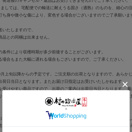
、発送後のキャンセル・返品はお受けできませんのでご了承ください。
しましては、宅配便での輸送に耐えうる固さ（適熟）のものを、細心の
打ち身や微小な傷により、変色する場合がございますのでご了承願いま
送いたしますので、
商品との同梱は出来ません。
の条件により収穫時期が多少前後することがございます。
る場合もまた大幅に遅れる場合もございますので、ご了承ください。
9月上旬以降からの予定です。ご注文順の出荷となりますので、あらか
出荷日当日となります。またお届け日指定はお受けいたしかねます。
を受けやすい商品ですので、出荷のご案内は出荷日当日となります。 
りいただけなかった場合、返品・交換等の対応は出来かねますのでご注
、発送後のキャンセル・返品はお受けできませんのでご了承ください。
送に耐えうる固さ（適熟）のものを、細心の注意を払って箱詰め、梱包
性質上、打ち身や微小な傷により、変色する場合がございますのでご了