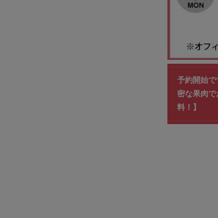
予約開始です
密な果肉で
料！】