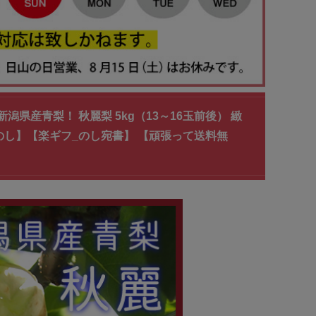
潟県産青梨！ 秋麗梨 5kg（13～16玉前後） 緻
のし】【楽ギフ_のし宛書】 【頑張って送料無