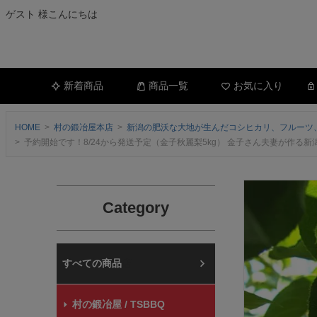
ゲスト 様こんにちは
新着商品
商品一覧
お気に入り
HOME
村の鍛冶屋本店
新潟の肥沃な大地が生んだコシヒカリ、フルーツ
予約開始です！8/24から発送予定（金子秋麗梨5kg） 金子さん夫妻が作る新潟県
Category
村の鍛冶屋本店
村の鍛冶屋 / TSBBQ