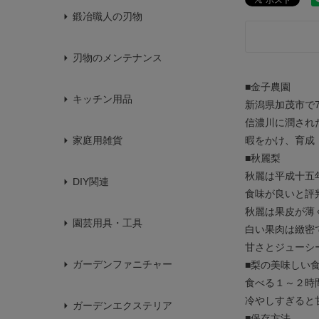
鍛冶職人の刃物
刃物のメンテナンス
■金子農園
キッチン用品
新潟県加茂市で
信濃川に潤され
暇をかけ、育成
家庭用雑貨
■秋麗梨
秋麗は平成十五
DIY関連
食味が良いと評
秋麗は果皮が薄
園芸用具・工具
白い果肉は緻密
甘さとジューシ
ガーデンファニチャー
■梨の美味しい
食べる１～２時
冷やしすぎると
ガーデンエクステリア
■保存方法