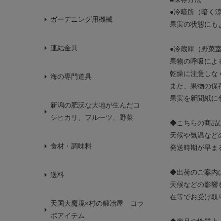
●冷暗所（暗く
ガーデニング用機械
果実の状態にも
連結金具
●冷蔵庫（野菜
果物の呼吸によ
乾燥に注意しな
海の専門道具
また、果物の保
果実を新聞紙に
新潟の肥沃な大地が生んだコ
シヒカリ、フルーツ、野菜
◆こちらの商品
天候や気温など
食材・調味料
発送時期が早ま
◆出荷のご案内
送料
天候などの影響
在等でお受け取
天国大魔境×村の鍛冶屋 コラ
ボアイテム