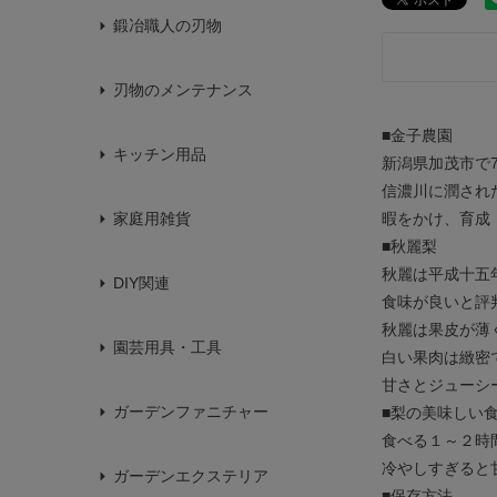
鍛冶職人の刃物
刃物のメンテナンス
■金子農園
キッチン用品
新潟県加茂市で
信濃川に潤され
暇をかけ、育成
家庭用雑貨
■秋麗梨
秋麗は平成十五
DIY関連
食味が良いと評
秋麗は果皮が薄
園芸用具・工具
白い果肉は緻密
甘さとジューシ
ガーデンファニチャー
■梨の美味しい
食べる１～２時
冷やしすぎると
ガーデンエクステリア
■保存方法