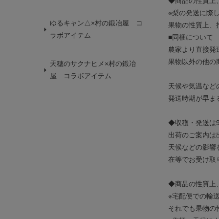
◆商品の性質上
※梨の発送に際
ゆるキャン△×村の鍛冶屋 コ
果物の性質上、
ラボアイテム
■同梱について
農家より直接発
果物以外の他の
天穂のサクナヒメ×村の鍛冶
屋 コラボアイテム
天候や気温など
発送時期が早ま
◆収穫・発送は
出荷のご案内は
天候などの影響
在等でお受け取
◆商品の性質上
※宅配便での輸
それでも果物の