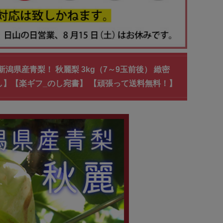
潟県産青梨！ 秋麗梨 3kg（7～9玉前後） 緻密
し】【楽ギフ_のし宛書】 【頑張って送料無料！】