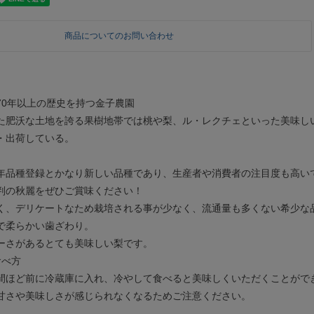
商品についてのお問い合わせ
70年以上の歴史を持つ金子農園
た肥沃な土地を誇る果樹地帯では桃や梨、ル・レクチェといった美味し
・出荷している。
年品種登録とかなり新しい品種であり、生産者や消費者の注目度も高い
判の秋麗をぜひご賞味ください！
く、デリケートなため栽培される事が少なく、流通量も多くない希少な
で柔らかい歯ざわり。
ーさがあるとても美味しい梨です。
食べ方
間ほど前に冷蔵庫に入れ、冷やして食べると美味しくいただくことがで
甘さや美味しさが感じられなくなるためご注意ください。