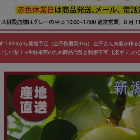
！8/24から発送予定（金子秋麗梨3kg） 金子さん夫妻が作る新
いしい梨！ ※生鮮果実のため商品代引き利用不可 【楽ギフ_の