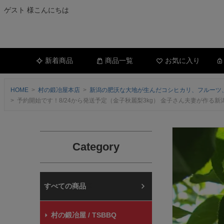
ゲスト 様こんにちは
新着商品
商品一覧
お気に入り
HOME
村の鍛冶屋本店
新潟の肥沃な大地が生んだコシヒカリ、フルーツ
予約開始です！8/24から発送予定（金子秋麗梨3kg） 金子さん夫妻が作る新潟
Category
村の鍛冶屋本店
村の鍛冶屋 / TSBBQ