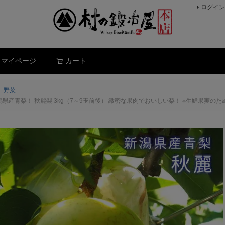
ログイン
検索
マイページ
カート
、野菜
県産青梨！ 秋麗梨 3kg（7～9玉前後） 緻密な果肉でおいしい梨！ ※生鮮果実のため