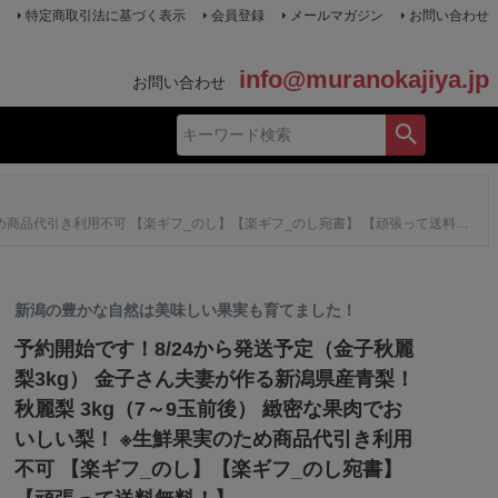
特定商取引法に基づく表示
会員登録
メールマガジン
お問い合わせ
info@muranokajiya.jp
お問い合わせ
商品代引き利用不可 【楽ギフ_のし】【楽ギフ_のし宛書】 【頑張って送料無料！】
新潟の豊かな自然は美味しい果実も育てました！
予約開始です！8/24から発送予定（金子秋麗
梨3kg） 金子さん夫妻が作る新潟県産青梨！
秋麗梨 3kg（7～9玉前後） 緻密な果肉でお
いしい梨！ ※生鮮果実のため商品代引き利用
不可 【楽ギフ_のし】【楽ギフ_のし宛書】