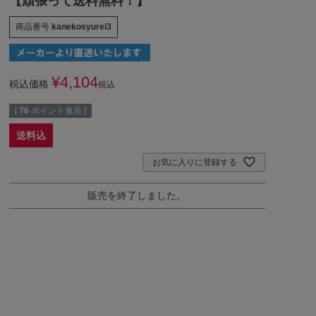
【頑張って送料無料！】
商品番号
kanekosyurei3
¥
4,104
税込価格
税込
[
76
ポイント進呈 ]
送料込
お気に入りに登録する
販売を終了しました。