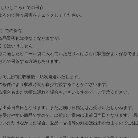
涼しいところ）での保存
よるので時々果実をチェックしてください。
室）での保存
る品質劣化は少なくなりますが、
くてはいけません。
存に適したビニール袋に入れていただければさらに状態がよく保存でき
包んで保管する方法もあります。
は9月上旬に収穫後、順次発送いたします。
の条件により収穫時期が多少前後することがございます。
る場合もまた大幅に遅れる場合もございますので、ご了承ください。
は出荷日当日となります。またお届け日指定はお受けいたしかねます。
を受けやすい商品ですので、出荷のご案内は出荷日当日となります。 
りいただけなかった場合、返品・交換等の対応は出来かねますのでご注