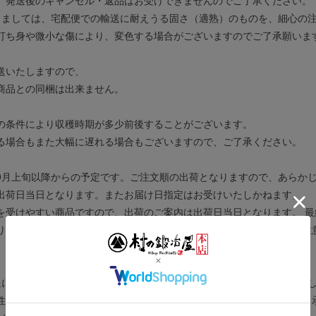
、発送後のキャンセル・返品はお受けできませんのでご了承ください。
しましては、宅配便での輸送に耐えうる固さ（適熟）のものを、細心の
打ち身や微小な傷により、変色する場合がございますのでご了承願いま
送いたしますので、
商品との同梱は出来ません。
の条件により収穫時期が多少前後することがございます。
る場合もまた大幅に遅れる場合もございますので、ご了承ください。
9月上旬以降からの予定です。ご注文順の出荷となりますので、あらか
出荷日当日となります。またお届け日指定はお受けいたしかねます。
を受けやすい商品ですので、出荷のご案内は出荷日当日となります。 
りいただけなかった場合、返品・交換等の対応は出来かねますのでご注
、発送後のキャンセル・返品はお受けできませんのでご了承ください。
送に耐えうる固さ（適熟）のものを、細心の注意を払って箱詰め、梱包
性質上、打ち身や微小な傷により、変色する場合がございますのでご了