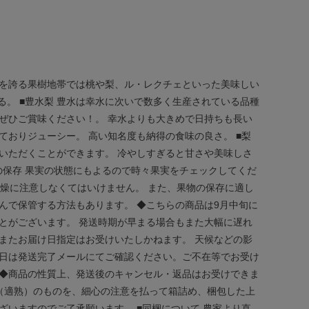
地を誇る果樹地帯では桃や梨、ル・レクチェといった美味しい
。 ■豊水梨 豊水は幸水に次いで数多く生産されている品種
ぜひご賞味ください！。 幸水よりも大きめで日持ちも長い
ておりジューシー。 高い知名度も納得の食味の良さ。 ■梨
いただくことができます。 冷やしすぎると甘さや美味しさ
の保存 果実の状態にもよるので時々果実をチェックしてくだ
乾燥に注意しなくてはいけません。 また、果物の保存に適し
んで保管する方法もあります。 ◆こちらの商品は9月中旬に
とがございます。 発送時期が早まる場合もまた大幅に遅れ
またお届け日指定はお受けいたしかねます。 天候などの影
け日は発送完了メールにてご確認ください。ご不在等でお受け
 ◆商品の性質上、発送後のキャンセル・返品はお受けできま
（適熟）のものを、細心の注意を払って箱詰め、梱包した上
ざいますのでご了承願います。 ■同梱について 農家より直