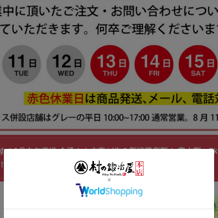
す！9月中旬発送 金子さん夫妻が作る新潟県産梨！ 豊水梨 5k
！ ※生鮮果実のため商品代引き利用不可