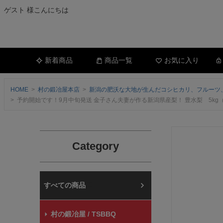
ゲスト 様こんにちは
新着商品
商品一覧
お気に入り
HOME
村の鍛冶屋本店
新潟の肥沃な大地が生んだコシヒカリ、フルーツ
予約開始です！9月中旬発送 金子さん夫妻が作る新潟県産梨！ 豊水梨 5kg
Category
村の鍛冶屋本店
村の鍛冶屋 / TSBBQ