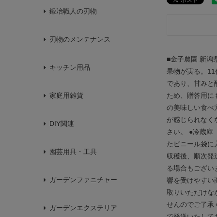
鍛冶職人の刃物
刃物のメンテナンス
■金子農園 新
キッチン用品
果物が実る。1
であり、甘みと
ため、贈答用に
家庭用雑貨
の美味しい食べ
が感じられなく
DIY関連
さい。 ●冷蔵
たビニール袋に
園芸用具・工具
収穫後、順次発
る場合もござい
ガーデンファニチャー
響を受けやすい
取りいただけな
せんのでご了承
ガーデンエクステリア
で発送いたして