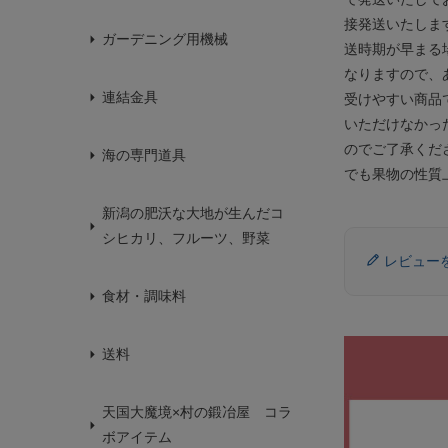
接発送いたしま
ガーデニング用機械
送時期が早まる
なりますので、
連結金具
受けやすい商品
いただけなかっ
のでご了承くだ
海の専門道具
でも果物の性質
新潟の肥沃な大地が生んだコ
シヒカリ、フルーツ、野菜
レビュー
食材・調味料
送料
天国大魔境×村の鍛冶屋 コラ
ボアイテム