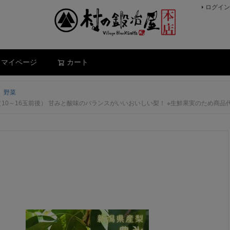
ログイン
検索
マイページ
カート
、野菜
（10～16玉前後） 甘みと酸味のバランスがいいおいしい梨！ ※生鮮果実のため商品