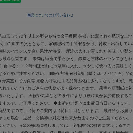
商品についてのお問い合わせ
潟県加茂市で70年以上の歴史を持つ金子農園 信濃川に潤された肥沃な土
1代目の園主の父とともに、家族総出で手間暇をかけ、育成・出荷している
酸味のバランスが良い果汁が特徴。 新潟の大地で育まれた美味しい梨を
も最適な梨です。 果肉は緻密で柔らかく、酸味と甘味のバランスがとれ
方 食べる１～２時間ほど前に冷蔵庫に入れ、冷やして食べると美味しく
なるためご注意ください。 ■保存方法 ●冷暗所（暗く涼しいところ）で
庫（野菜室）での保存 果物の呼吸による品質劣化は少なくなりますが、 
入れていただければさらに状態がよく保存できます。 果実を新聞紙に包
送いたします。 天候や気温などの条件により収穫時期が多少前後するこ
ますので、ご了承ください。 ◆出荷のご案内は出荷日当日となります。
商品ですので、出荷のご案内は出荷日当日となります。 最終的なお届
かった場合、返品・交換等の対応は出来かねますのでご注意ください。
ください。 ※梨の発送に際しましては、宅配便での輸送に耐えうる固さ
おります。 果物の性質上、打ち身や微小な傷により、変色する場合がご