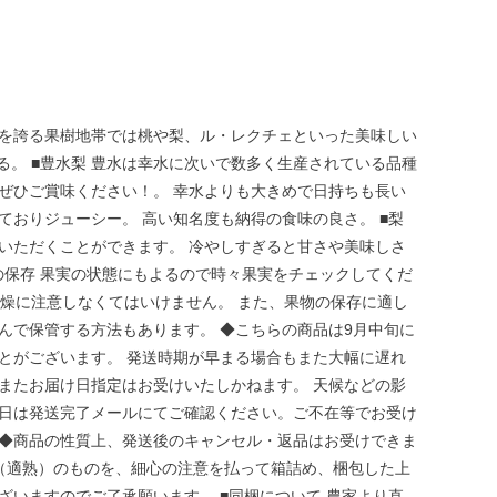
地を誇る果樹地帯では桃や梨、ル・レクチェといった美味しい
。 ■豊水梨 豊水は幸水に次いで数多く生産されている品種
ぜひご賞味ください！。 幸水よりも大きめで日持ちも長い
ておりジューシー。 高い知名度も納得の食味の良さ。 ■梨
いただくことができます。 冷やしすぎると甘さや美味しさ
の保存 果実の状態にもよるので時々果実をチェックしてくだ
乾燥に注意しなくてはいけません。 また、果物の保存に適し
んで保管する方法もあります。 ◆こちらの商品は9月中旬に
とがございます。 発送時期が早まる場合もまた大幅に遅れ
またお届け日指定はお受けいたしかねます。 天候などの影
け日は発送完了メールにてご確認ください。ご不在等でお受け
 ◆商品の性質上、発送後のキャンセル・返品はお受けできま
（適熟）のものを、細心の注意を払って箱詰め、梱包した上
ざいますのでご了承願います。 ■同梱について 農家より直