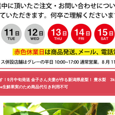
す！9月中旬発送 金子さん夫妻が作る新潟県産梨！ 豊水梨 3k
 ※生鮮果実のため商品代引き利用不可