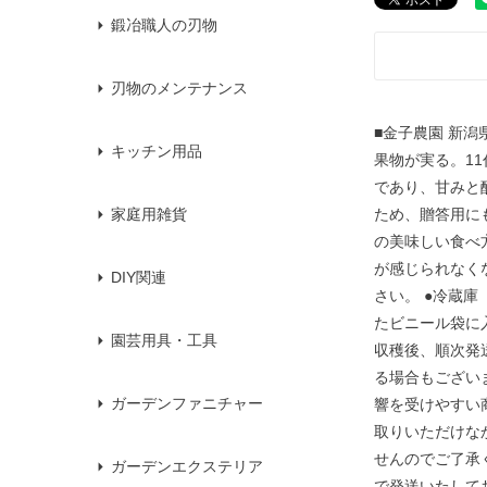
鍛冶職人の刃物
刃物のメンテナンス
■金子農園 新
キッチン用品
果物が実る。1
であり、甘みと
ため、贈答用に
家庭用雑貨
の美味しい食べ
が感じられなく
DIY関連
さい。 ●冷蔵
たビニール袋に
園芸用具・工具
収穫後、順次発
る場合もござい
ガーデンファニチャー
響を受けやすい
取りいただけな
せんのでご了承
ガーデンエクステリア
で発送いたして