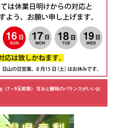
g（7～9玉前後） 甘みと酸味のバランスがいいお