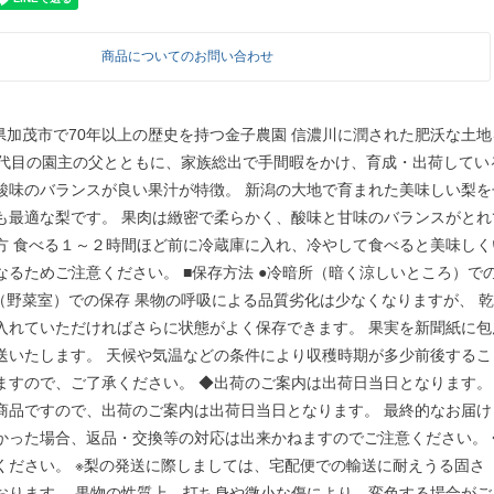
商品についてのお問い合わせ
潟県加茂市で70年以上の歴史を持つ金子農園 信濃川に潤された肥沃な土
1代目の園主の父とともに、家族総出で手間暇をかけ、育成・出荷している
酸味のバランスが良い果汁が特徴。 新潟の大地で育まれた美味しい梨を
も最適な梨です。 果肉は緻密で柔らかく、酸味と甘味のバランスがとれ
方 食べる１～２時間ほど前に冷蔵庫に入れ、冷やして食べると美味しく
なるためご注意ください。 ■保存方法 ●冷暗所（暗く涼しいところ）で
庫（野菜室）での保存 果物の呼吸による品質劣化は少なくなりますが、 
入れていただければさらに状態がよく保存できます。 果実を新聞紙に包
送いたします。 天候や気温などの条件により収穫時期が多少前後するこ
ますので、ご了承ください。 ◆出荷のご案内は出荷日当日となります。
商品ですので、出荷のご案内は出荷日当日となります。 最終的なお届
かった場合、返品・交換等の対応は出来かねますのでご注意ください。
ください。 ※梨の発送に際しましては、宅配便での輸送に耐えうる固さ
おります。 果物の性質上、打ち身や微小な傷により、変色する場合がご