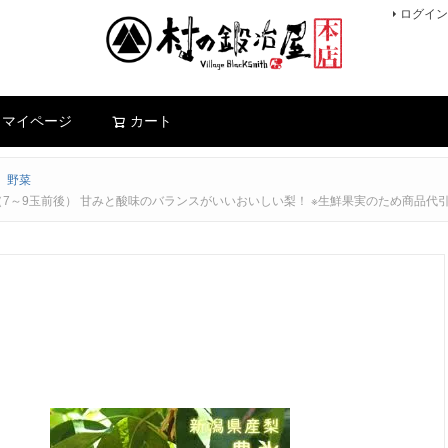
ログイン
検索
マイページ
カート
、野菜
（7～9玉前後） 甘みと酸味のバランスがいいおいしい梨！ ※生鮮果実のため商品代