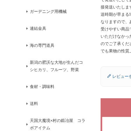
接発送いたしま
ガーデニング用機械
送時期が早まる
なりますので、
連結金具
受けやすい商品
いただけなかっ
のでご了承くだ
海の専門道具
でも果物の性質
新潟の肥沃な大地が生んだコ
シヒカリ、フルーツ、野菜
レビュー
食材・調味料
送料
天国大魔境×村の鍛冶屋 コラ
ボアイテム