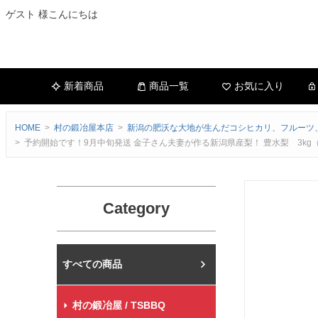
ゲスト 様こんにちは
新着商品
商品一覧
お気に入り
HOME
村の鍛冶屋本店
新潟の肥沃な大地が生んだコシヒカリ、フルーツ
予約開始です！9月中旬発送 金子さん夫妻が作る新潟県産梨！ 豊水梨 3kg
Category
村の鍛冶屋本店
村の鍛冶屋 / TSBBQ