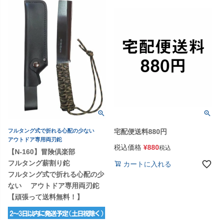
フルタング式で折れる心配の少ない
宅配便送料880円
アウトドア専用両刃鉈
税込価格
¥
880
税込
【N-160】冒険倶楽部
フルタング薪割り鉈
カートに入れる
フルタング式で折れる心配の少
ない アウトドア専用両刃鉈
【頑張って送料無料！】