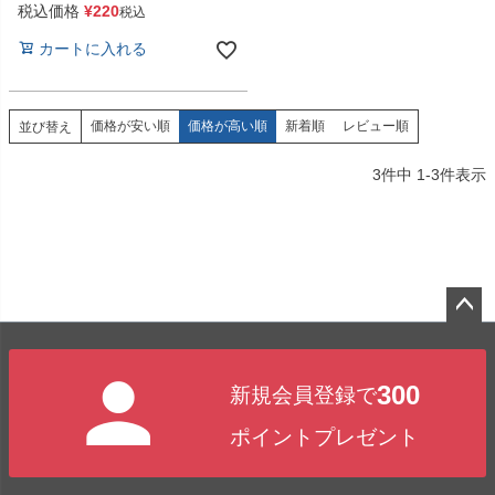
税込価格
¥
220
税込
カートに入れる
価格が安い順
価格が高い順
新着順
レビュー順
並び替え
3
件中
1
-
3
件表示
ペー
ジト
300
新規会員登録で
ップ
へ
ポイントプレゼント