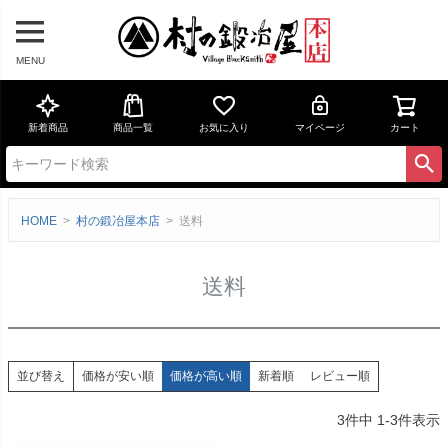
MENU
新着商品
商品一覧
お気に入り
マイページ
カート
HOME
村の鍛冶屋本店
送料
送料
価格が安い順
価格が高い順
新着順
レビュー順
並び替え
3
件中
1
-
3
件表示