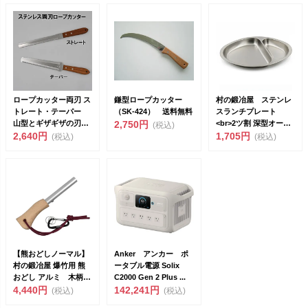
ロープカッター両刃 ス
鎌型ロープカッター
村の鍛冶屋 ステンレ
トレート・テーパー
（SK-424） 送料無料
スランチプレート
山型とギザギザの刃が
2,750円
<br>2ツ割 深型オーバ
(税込)
よく切れます！ ロー
2,640円
ルプレー...
1,705円
(税込)
(税込)
プ...
【熊おどしノーマル】
Anker アンカー ポ
村の鍛冶屋 爆竹用 熊
ータブル電源 Solix
おどし アルミ 木柄
C2000 Gen 2 Plus ...
カラビナ付 MK-0...
4,440円
142,241円
(税込)
(税込)