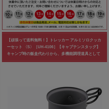
【頑張って送料無料！】トレッカー アルミソロクッカ
ーセット 〈S〉［UH-4106］【キャプテンスタッグ】
キャンプ時の飯盒代わりから、多機能調理道具として