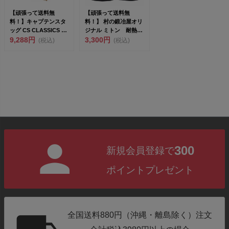
【頑張って送料無
【頑張って送料無
料！】キャプテンスタ
料！】 村の鍛冶屋オリ
ッグ CS CLASSICS Ｃ
ジナル ミトン 耐熱グ
Ｓクラシックス ...
9,288円
3,300円
ローブ ブラック 丈...
(税込)
(税込)
300
新規会員登録で
ポイントプレゼント
全国送料880円（沖縄・離島除く）注文