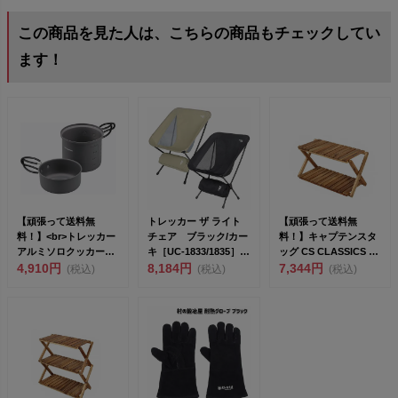
この商品を見た人は、こちらの商品もチェックしてい
ます！
【頑張って送料無
トレッカー ザ ライト
【頑張って送料無
料！】<br>トレッカー
チェア ブラック/カー
料！】キャプテンスタ
アルミソロクッカーセ
キ［UC-1833/1835］
ッグ CS CLASSICS Ｃ
ット 〈M...
4,910円
<b...
8,184円
Ｓクラシックス ...
7,344円
(税込)
(税込)
(税込)