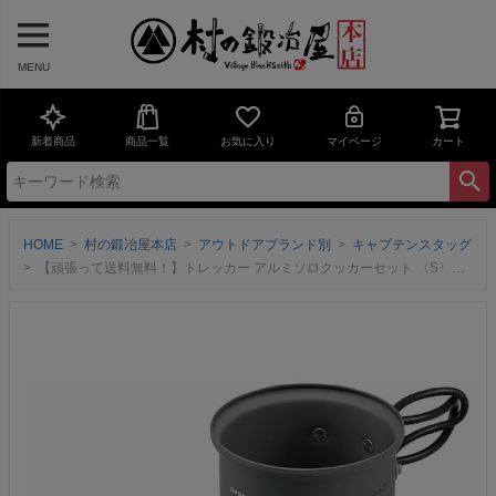
MENU
新着商品
商品一覧
お気に入り
マイページ
カート
HOME
村の鍛冶屋本店
アウトドアブランド別
キャプテンスタッグ
【頑張って送料無料！】トレッカー アルミソロクッカーセット 〈S〉［UH-4106］【キャプテンスタッグ】キャンプ時の飯盒代わりから、多機能調理道具として