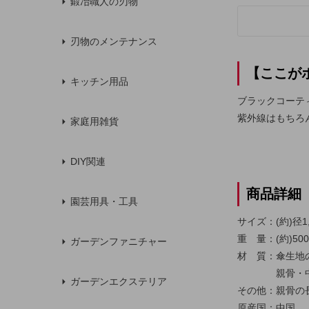
鍛冶職人の刃物
刃物のメンテナンス
【ここが
キッチン用品
ブラックコーテ
紫外線はもちろ
家庭用雑貨
DIY関連
商品詳細
園芸用具・工具
サイズ：(約)径1,
重 量：(約)500
ガーデンファニチャー
材 質：傘生地
親骨・中棒
ガーデンエクステリア
その他：親骨の長
原産国：中国