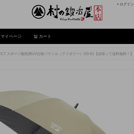
ログイン
検索
マイページ
カート
OTECT スポーツ観戦用UV仕様パラソル（アイボリー）UD-81【頑張って送料無料！】