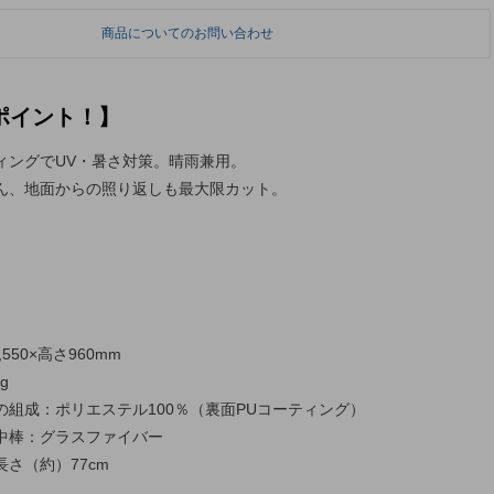
商品についてのお問い合わせ
ポイント！】
ィングでUV・暑さ対策。晴雨兼用。
ん、地面からの照り返しも最大限カット。
550×高さ960mm
g
の組成：ポリエステル100％（裏面PUコーティング）
：グラスファイバー
さ（約）77cm