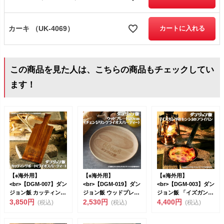
カーキ （UK-4069）
カートに入れる
この商品を見た人は、こちらの商品もチェックしてい
ます！
【※海外用】
【※海外用】
【※海外用】
<br>【DGM-007】ダン
<br>【DGM-019】ダン
<br>【DGM-003】ダン
ジョン飯 カッティング
ジョン飯 ウッドプレー
ジョン飯 「イズガンダ
ボード（...
3,850円
ト20c...
2,530円
のセンシ...
4,400円
(税込)
(税込)
(税込)