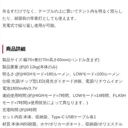
吊るすだけでなく、テーブルの上に置いてテント内を明るく照らし
たり、就寝前の常夜灯としても使えます。
充電式で繰り返し使用が可能。
商品詳細
製品サイズ:幅70×奥行70×高さ60mm(ハンドル含まず)
製品重量:(約)0.12kg(本体のみ)
明るさ:(約)HIGHモード=180ルーメン、LOWモード=100ルーメン
仕様:光源/チップ型LED(発光ダイオード)8個、電源/リチウムイオン
電池1800mAh/3.7V
連続使用時間:(約)HIGHモード=7時間、LOWモード=14時間、FLASH
モード=7時間(※使用状況によって異なります。)
充電時間:(約)6時間
セット内容:本体、収納袋、Type-C USBケーブル各1
材質:本体/ABS樹脂、ホヤ/ポリカーボネート、収納袋/ポリエステル