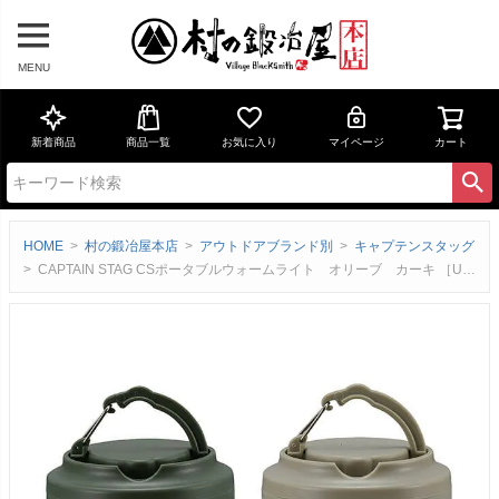
MENU
新着商品
商品一覧
お気に入り
マイページ
カート
HOME
村の鍛冶屋本店
アウトドアブランド別
キャプテンスタッグ
CAPTAIN STAG CSポータブルウォームライト オリーブ カーキ ［UK-4068-4069］キャプテンスタッグテントをやさしく照らす吊り下げ式ライト【頑張って送料無料！】