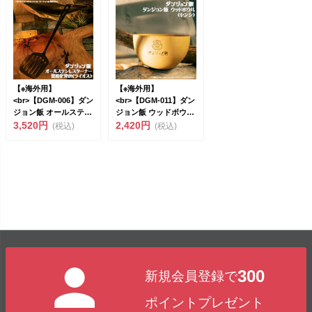
【※海外用】
【※海外用】
<br>【DGM-006】ダン
<br>【DGM-011】ダン
ジョン飯 オールステン
ジョン飯 ウッドボウル
レスター...
3,520円
（センシ...
2,420円
(税込)
(税込)
300
新規会員登録で
ポイントプレゼント