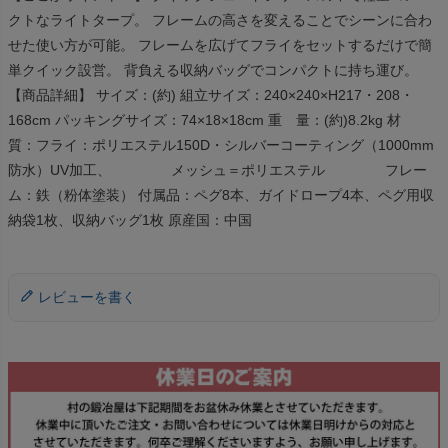
クトなライトタープ。 フレームの高さを変えることでシーンに合わ
せた使い方が可能。 フレームを広げてフライをセットするだけで簡
単クイック設営。 背負える収納バッグでコンパクトに持ち運び。
【商品詳細】 サイズ：(約) 組立サイズ：240×240×H217・208・
168cm パッキングサイズ：74×18×18cm 重 量：(約)8.2kg 材
質：フライ：ポリエステル150D・シルバーコーティング（1000mm
防水）UV加工、 メッシュ＝ポリエステル フレー
ム：鉄（粉体塗装） 付属品：ペグ8本、ガイドロープ4本、ペグ用収
納袋1枚、収納バッグ1枚 原産国：中国
レビューを書く