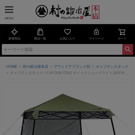
MENU
新着商品
商品一覧
お気に入り
マイページ
カート
HOME
村の鍛冶屋本店
アウトドアブランド別
キャプテンスタッグ
キャプテンスタッグ／CAPTAIN STAG クイックシェードライト180UV-S（カーキ）UA-1088