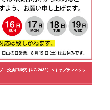
ーブ 交換用煙突［UG-2032］＜キャプテンスタッ