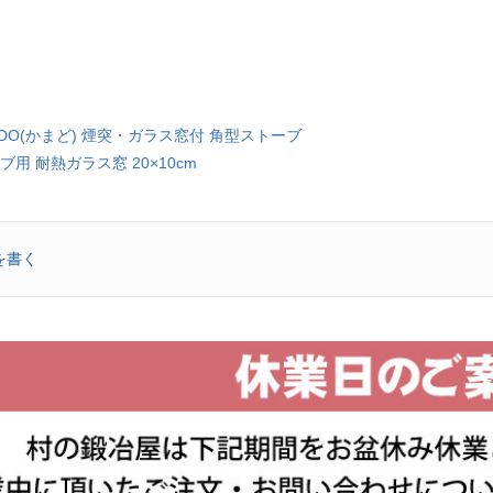
AMADO(かまど) 煙突・ガラス窓付 角型ストーブ
ーブ用 耐熱ガラス窓 20×10cm
を書く