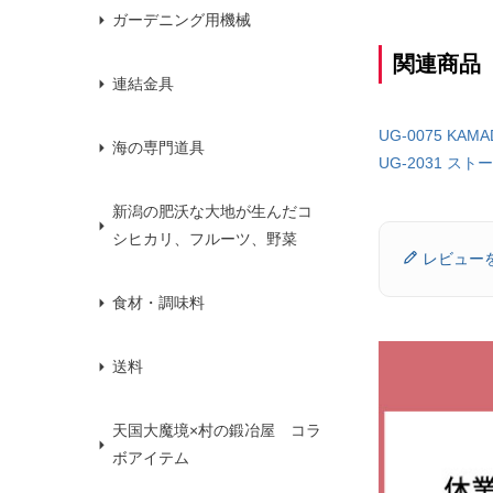
ガーデニング用機械
関連商品
連結金具
UG-0075 K
海の専門道具
UG-2031 スト
新潟の肥沃な大地が生んだコ
シヒカリ、フルーツ、野菜
レビュー
食材・調味料
送料
天国大魔境×村の鍛冶屋 コラ
ボアイテム