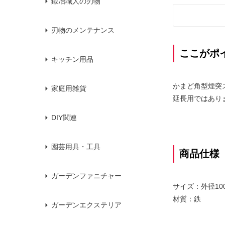
鍛冶職人の刃物
刃物のメンテナンス
ここがポ
キッチン用品
かまど角型煙突
家庭用雑貨
延長用ではあり
DIY関連
園芸用具・工具
商品仕様
ガーデンファニチャー
サイズ：外径10
材質：鉄
ガーデンエクステリア