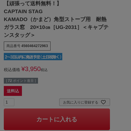
【頑張って送料無料！】
CAPTAIN STAG
KAMADO（かまど）角型ストーブ用 耐熱
ガラス窓 20×10㎝［UG-2031］＜キャプテ
ンスタッグ＞
商品番号
4560464272963
¥
3,950
税込価格
税込
[
72
ポイント進呈 ]
送料込
お気に入りに登録する
カートに入れる