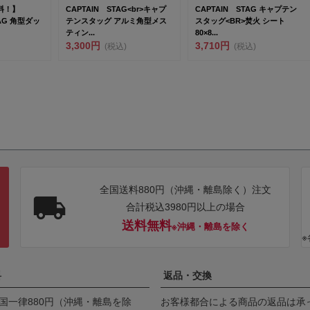
料！】
CAPTAIN STAG<br>キャプ
CAPTAIN STAG キャプテン
STAG 角型ダッ
テンスタッグ アルミ角型メス
スタッグ<BR>焚火 シート
ティン...
80×8...
3,300円
3,710円
(税込)
(税込)
全国送料880円（沖縄・離島除く）注文
合計税込3980円以上の場合
送料無料
※沖縄・離島を除く
料
返品・交換
国一律880円（沖縄・離島を除
お客様都合による商品の返品は承