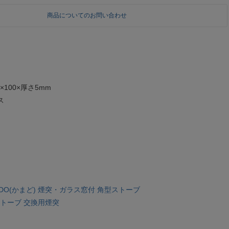
商品についてのお問い合わせ
×100×厚さ5mm
ス
AMADO(かまど) 煙突・ガラス窓付 角型ストーブ
型ストーブ 交換用煙突