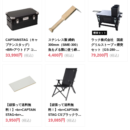
CAPTAINSTAG（キャ
ステンレス製 締鈎
ラック株式会社 国産
プテンスタッグ）
300mm（SIME-300）
グリルストーブ＋煙突
<BR>アウトドア コン
魚を〆る際に使う締め
セット［GS-280-
テナ...
33,990円
カギ 船上で使...
4,400円
SET］<br&...
79,200円
(税込)
(税込)
(税込)
【頑張って送料無
【頑張って送料無
料！】<br>CAPTAIN
料！】<br>CAPTAIN
STAG<br>...
STAG CSブラックラ
3,950円
ベ...
19,085円
(税込)
(税込)