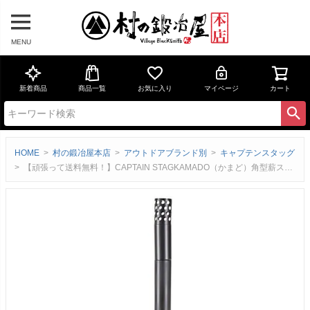
MENU
新着商品
商品一覧
お気に入り
マイページ
カート
HOME
村の鍛冶屋本店
アウトドアブランド別
キャプテンスタッグ
【頑張って送料無料！】CAPTAIN STAGKAMADO（かまど）角型薪ストーブ 煙突・ガラス窓付 ※収納バッグ付［UG-0075］＜キャプテンスタッグ＞4つの用途！薪ストーブ・ダッチオーブン・バーベキュー・かまど