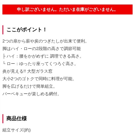
申し訳ございません。ただいま在庫がございません。
ここがポイント！
2つの扉から薪や炭のつぎたしが出来て便利。
脚はハイ・ローの2段階の高さで調節可能
├ ハイ：腰をかがめずに 調理できる高さ。
└ ロー：ゆったり座ってくつろぐ高さ。
炎が見える!! 大型ガラス窓
大小2つのゴトクで同時に料理が可能。
脚を広げるだけで簡単組立。
バーベキューが楽しめる網付。
商品仕様
組立サイズ(約)