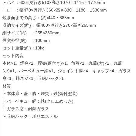
├ ハイ：600×奥行き510×高さ1070・1415・1770mm
└ ロー：幅470×奥行き360×高さ830・1180・1530mm
焼き面までの高さ：(約)440・685mm
収納サイズ(約)： 幅480×奥行き270×高さ265mm
網サイズ(約) ：255×230mm
煙突外径(約) ：100mm
セット重量(約)：10kg
セット内容
本体×1、煙突×2、煙突(蓋付き)×1、角蓋×1、丸蓋(大)×1、丸蓋
(小)×1、バーベキュー網×1、ジョイント脚×4、キャップ×4、ガラス
窓×1、蝶ネジ×1、収納バック×1
材質
├ 本体扉・蓋・脚・煙突：鉄(焼付塗装)
├ バーベキュー網：鉄(クロムめっき)
├ ガラス窓：耐熱ガラス
└ 収納バック：ポリエステル