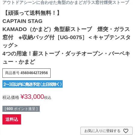
アウトドアシーンに合わせた角型のかまどガラス窓付煙突ストーブ
【頑張って送料無料！】
CAPTAIN STAG
KAMADO（かまど）角型薪ストーブ 煙突・ガラス
窓付 ※収納バッグ付［UG-0075］＜キャプテンスタ
ッグ＞
4つの用途！薪ストーブ・ダッチオーブン・バーベキ
ュー・かまど
商品番号
4560464272956
¥
33,000
税込価格
税込
[
600
ポイント進呈 ]
送料込
お気に入りに登録する