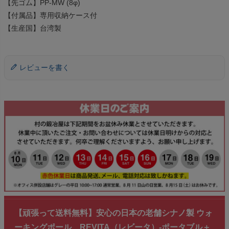
【先ゴム】PP-MW (8φ)
【付属品】専用収納ケース付
【生産国】台湾製
レビューを書く
【頑張って送料無料】安心の日本の老舗シナノ製 ウォ
ーキングポール REVITA（レビータ）-ポータブル＋