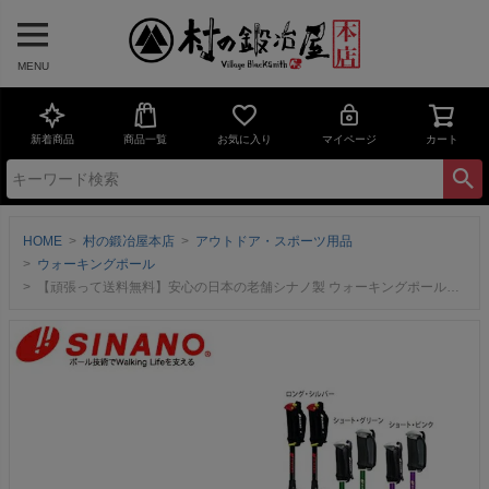
MENU
新着商品
商品一覧
お気に入り
マイページ
カート
HOME
村の鍛冶屋本店
アウトドア・スポーツ用品
ウォーキングポール
【頑張って送料無料】安心の日本の老舗シナノ製 ウォーキングポール REVITA（レビータ）-ポータブル＋（プラス） 持って歩くだけで運動不足解消!1日15分の超簡単・全身運動! 運動効果は通常ウォーキングの1.5倍!! バッグにすっぽり入るコンパクトさ! 収納もすっきり!