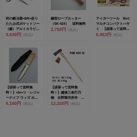
村の鍛冶屋<BR>折り
鎌型ロープカッター
アイガーツール 8in1
たたみ式ポケットソー
（SK-424） 送料無料
マルチコンパクトハサ
（鋸）アルミカラビナ
2,750円
ミ 【頑張って送料無
(税込)
付<...
3,630円
料！】ネコポス 錆
6,963円
(税込)
(税込)
び...
【頑張って送料無
【頑張って送料無
料！】<br>リ・レジャ
料！】越後三条打刃
ーナイフ ウィズ ホル
物 水野製作所作 木
スター #...
6,160円
割400匁（1.5kg） 白
12,320円
(税込)
(税込)
樫...