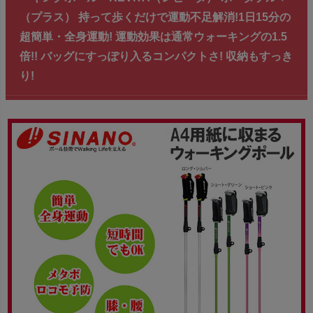
（プラス） 持って歩くだけで運動不足解消!1日15分の
超簡単・全身運動! 運動効果は通常ウォーキングの1.5
倍!! バッグにすっぽり入るコンパクトさ! 収納もすっき
り!