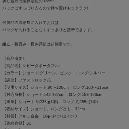
折り畳めば業界最短の32cm!
バックにすっぽり入るので持ち運びもラクラク!
付属品の収納袋に入れておけば、
バッグが汚れることなくすっきりと携帯できます。
組立・折畳み・長さ調節は超簡単です。
《商品概要》
【商品名】レビータポータブル+
【カラー】ショート:グリーン、ピンク ロング:シルバー
【調節】ファストロック式
【使用サイズ】ショート:90〜105cm ロング:100〜115cm
【対応身長】ショート:143-167cm ロング:159-183cm
【重量】ショート:約235g(1本) ロング:約255g(1本)
【収納サイズ】ショート、ロングとも 32cm
【材質】アルミ合金 16φ+14φ+12.4φ×3
【先端直径】8φ