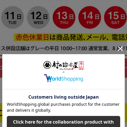
N CLUB(鉄人倶楽部)リム フロー ヨガ マット 12mm IMC-1
ご購入はこちら！