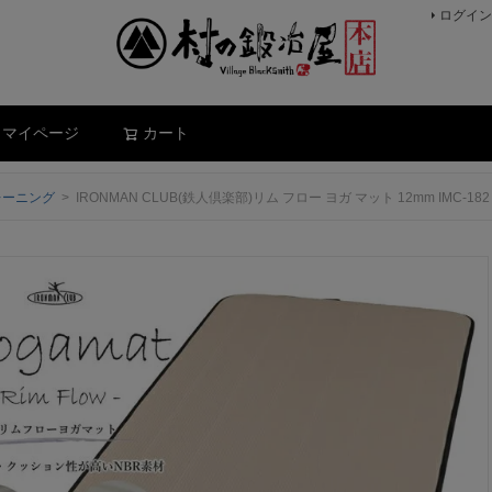
ログイン
検索
マイページ
カート
レーニング
IRONMAN CLUB(鉄人倶楽部)リム フロー ヨガ マット 12mm IMC