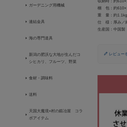
収納時：約610×1
ガーデニング用機械
梱 包：約610×
重 量：約1.1k
連結金具
仕 様：厚み／
生産国：中国製
海の専門道具
レビュー
新潟の肥沃な大地が生んだコ
シヒカリ、フルーツ、野菜
食材・調味料
送料
天国大魔境×村の鍛冶屋 コラ
ボアイテム