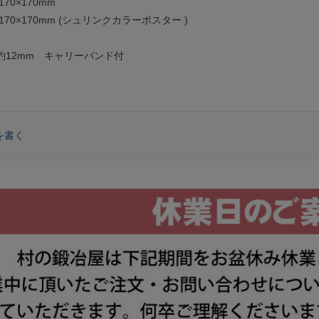
70×170mm
170×170mm (シュリンクカラーポスター )
g
約12mm キャリーバンド付
を書く