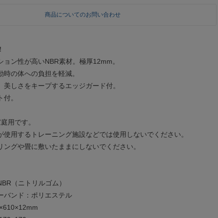
商品についてのお問い合わせ
！
ョン性が高いNBR素材。極厚12mm。
動時の体への負担を軽減。
、美しさをキープするエッジガード付。
ト付。
家庭用です。
が使用するトレーニング施設などでは使用しないでください。
リングや畳に敷いたままにしないでください。
NBR（ニトリルゴム）
ンド：ポリエステル
610×12mm