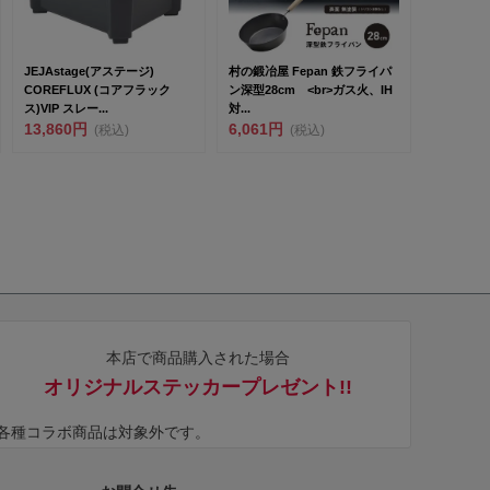
JEJAstage(アステージ)
村の鍛冶屋 Fepan 鉄フライパ
COREFLUX (コアフラック
ン深型28cm <br>ガス火、IH
ス)VIP スレー...
対...
13,860円
6,061円
(税込)
(税込)
本店で商品購入された場合
オリジナルステッカープレゼント!!
※各種コラボ商品は対象外です。