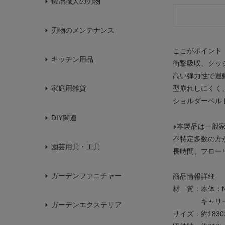
鍛冶職人の刃物
刃物のメンテナンス
ここがポイント
キッチン用品
衝撃吸収、クッシ
高い弾力性で運
型崩れしにくく
家庭用雑貨
ショルダーベル
DIY関連
※本製品は一般
不特定多数の方
園芸用具・工具
長時間、フロー
ガーデンファニチャー
商品情報詳細
材 質：本体：
キャリーバ
ガーデンエクステリア
サイズ：約1830×