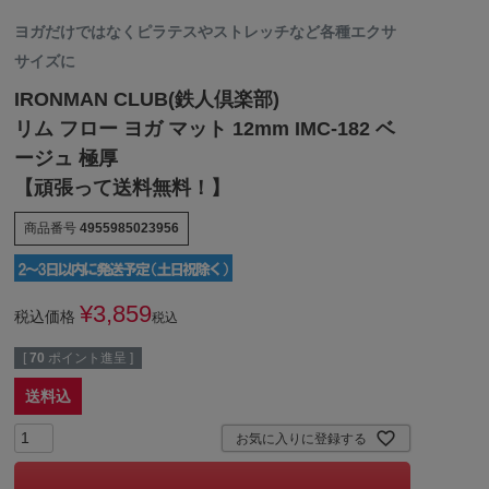
ヨガだけではなくピラテスやストレッチなど各種エクサ
サイズに
IRONMAN CLUB(鉄人倶楽部)
リム フロー ヨガ マット 12mm IMC-182 ベ
ージュ 極厚
【頑張って送料無料！】
商品番号
4955985023956
¥
3,859
税込価格
税込
[
70
ポイント進呈 ]
送料込
お気に入りに登録する