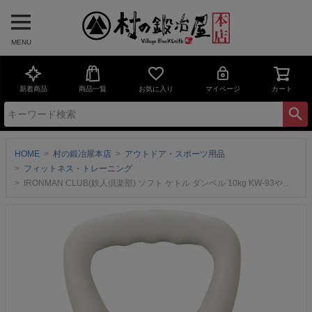
MENU
新着商品
商品一覧
お気に入り
マイページ
カート
HOME
村の鍛冶屋本店
アウトドア・スポーツ用品
フィットネス・トレーニング
IRONMAN CLUB(鉄人倶楽部) ソフト ケトル ダンベル 10kg KW-93やわらかい 感触【頑張って送料無料】