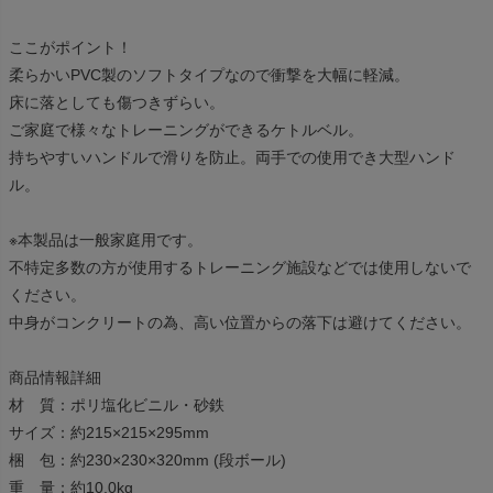
ここがポイント！
柔らかいPVC製のソフトタイプなので衝撃を大幅に軽減。
床に落としても傷つきずらい。
ご家庭で様々なトレーニングができるケトルベル。
持ちやすいハンドルで滑りを防止。両手での使用でき大型ハンド
ル。
※本製品は一般家庭用です。
不特定多数の方が使用するトレーニング施設などでは使用しないで
ください。
中身がコンクリートの為、高い位置からの落下は避けてください。
商品情報詳細
材 質：ポリ塩化ビニル・砂鉄
サイズ：約215×215×295mm
梱 包：約230×230×320mm (段ボール)
重 量：約10.0kg