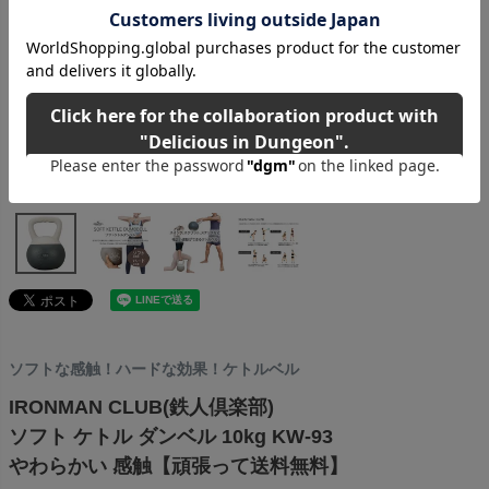
ソフトな感触！ハードな効果！ケトルベル
IRONMAN CLUB(鉄人倶楽部)
ソフト ケトル ダンベル 10kg KW-93
やわらかい 感触【頑張って送料無料】