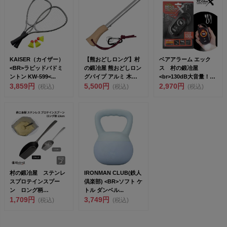
KAISER（カイザー）
【熊おどしロング】村
ベアアラーム エック
<BR>ラピッドバドミ
の鍛冶屋 熊おどしロン
ス 村の鍛冶屋
ントン KW-599<...
グパイプ アルミ 木
<br>130dB大音量！
3,859円
柄 カラビナ付【燕
5,500円
USB-C...
2,970円
(税込)
(税込)
(税込)
三...
村の鍛冶屋 ステンレ
IRONMAN CLUB(鉄人
スプロテインスプー
倶楽部) <BR>ソフト ケ
ン ロング柄
トル ダンベル...
23cm<br>金属洋...
1,709円
3,749円
(税込)
(税込)