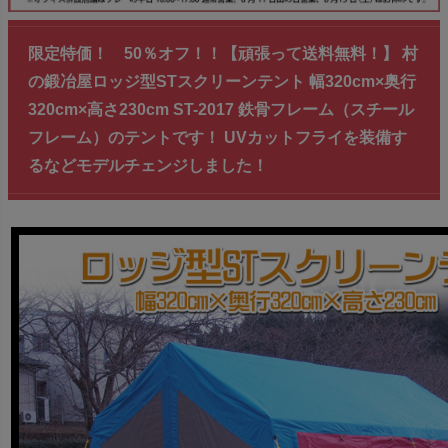
限定特価！ 50％オフ！！【頑張って送料無料！】 村
の鍛冶屋ロッジ型STスクリーンテント 幅320cm×奥行
320cm×高さ230cm ST-2017 鉄骨フレーム（スチール
フレーム）のテントです！ UVカットフライを装備す
るなどモデルチェンジしました！