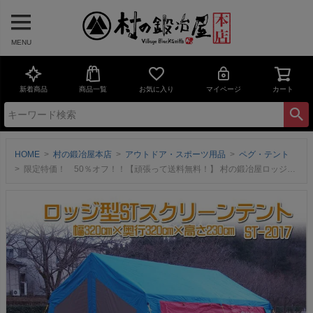
MENU
新着商品
商品一覧
お気に入り
マイページ
カート
HOME
村の鍛冶屋本店
アウトドア・スポーツ用品
ペグ・テント
限定特価！ 50％オフ！！【頑張って送料無料！】 村の鍛冶屋ロッジ型STスクリーンテント 幅320cm×奥行320cm×高さ230cm ST-2017 鉄骨フレーム（スチールフレーム）のテントです！ UVカットフライを装備するなどモデルチェンジしました！