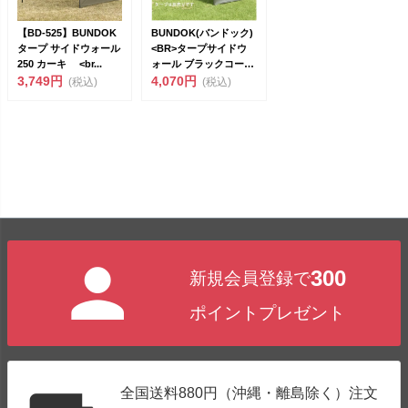
【BD-525】BUNDOK
BUNDOK(バンドック)
タープ サイドウォール
<BR>タープサイドウ
250 カーキ <br...
ォール ブラックコーテ
3,749円
ィ...
4,070円
(税込)
(税込)
300
新規会員登録で
ポイントプレゼント
全国送料880円（沖縄・離島除く）注文