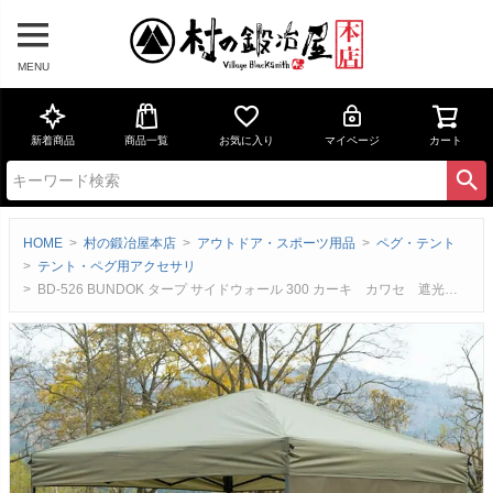
MENU
新着商品
商品一覧
お気に入り
マイページ
カート
HOME
村の鍛冶屋本店
アウトドア・スポーツ用品
ペグ・テント
テント・ペグ用アクセサリ
BD-526 BUNDOK タープ サイドウォール 300 カーキ カワセ 遮光と風通しを両立させた快適タープサイドウォール