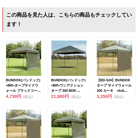
この商品を見た人は、こちらの商品もチェックしてい
ます！
BUNDOK(バンドック)
BUNDOK(バンドック)
【BD-524】BUNDOK
<BR>タープサイドウ
<BR>ワンアクション
タープ サイドウォール
ォール ブラックコーテ
タープ 300 BDK-...
200 カーキ <br&...
ィ...
4,730円
21,880円
3,250円
(税込)
(税込)
(税込)