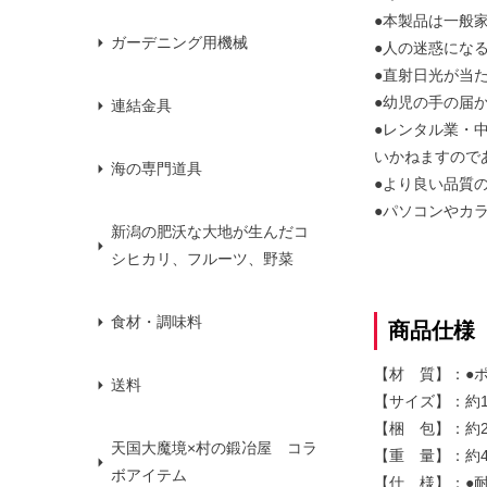
●本製品は一般
ガーデニング用機械
●人の迷惑にな
●直射日光が当
●幼児の手の届
連結金具
●レンタル業・
いかねますので
海の専門道具
●より良い品質
●パソコンやカ
新潟の肥沃な大地が生んだコ
シヒカリ、フルーツ、野菜
食材・調味料
商品仕様
【材 質】：●
送料
【サイズ】：約19
【梱 包】：約23
天国大魔境×村の鍛冶屋 コラ
【重 量】：約4
ボアイテム
【仕 様】：●耐水