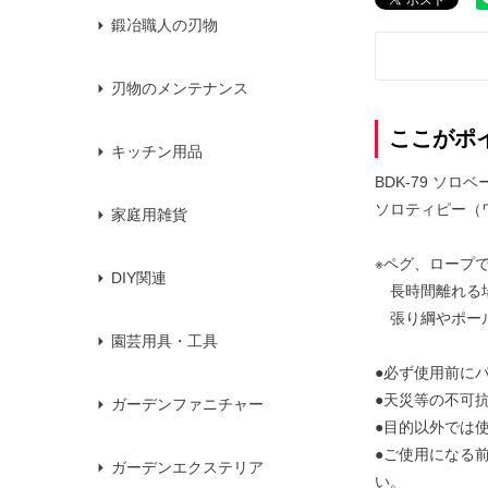
鍛冶職人の刃物
刃物のメンテナンス
ここがポ
キッチン用品
BDK-79 ソ
ソロティピー（
家庭用雑貨
※ペグ、ロープ
DIY関連
長時間離れる場
張り綱やポール
園芸用具・工具
●必ず使用前に
●天災等の不可
ガーデンファニチャー
●目的以外では
●ご使用になる
ガーデンエクステリア
い。