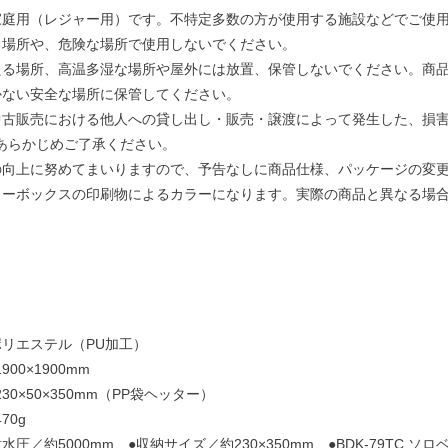
家庭用（レジャー用）です。不特定多数の方が使用する施設などでご使
る場所や、危険な場所で使用しないでください。
たる場所、高温多湿な場所や屋外には放置、保管しないでください。商
かない安全な場所に保管してください。
中古販売における他人への貸し出し・販売・譲渡によって発生した、損
あらかじめご了承ください。
の向上に努めてまいりますので、予告なしに商品仕様、パッケージの変
ラーボックスの印刷物によるカラーになります。実際の商品と異なる場
ポリエステル（PU加工）
00×1900mm
0×50×350mm（PP袋ヘッター）
70g
圧／約5000mm ●収納サイズ／約230×350mm ●BDK-79TC ソ