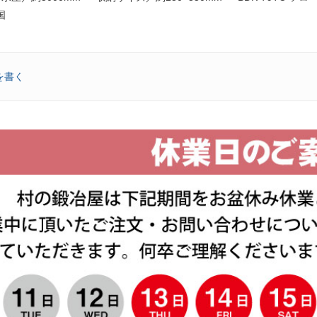
国
を書く