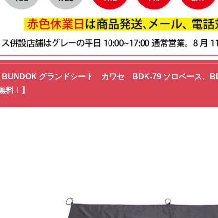
9】BUNDOK グランドシート カワセ BDK-79 ソロベース
無料！】