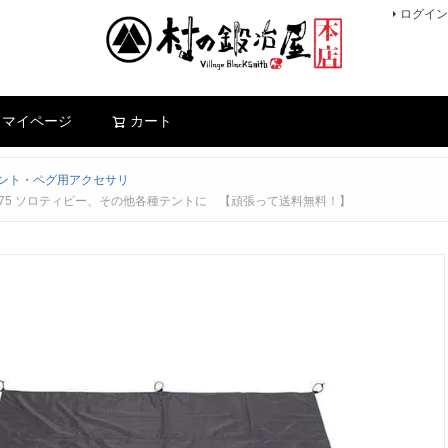
ログイン
検索
マイページ
カート
ント・ペグ用アクセサリ
BDK-75 ソロティピー、その他各種テントに 【頑張って送料無料！】