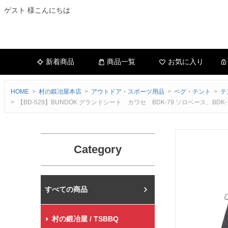
ゲスト 様こんにちは
新着商品
商品一覧
お気に入り
HOME
村の鍛冶屋本店
アウトドア・スポーツ用品
ペグ・テント
テ
【BD-529】BUNDOK グランドシート カワセ BDK-79 ソロベース、
Category
村の鍛冶屋本店
村の鍛冶屋 / TSBBQ