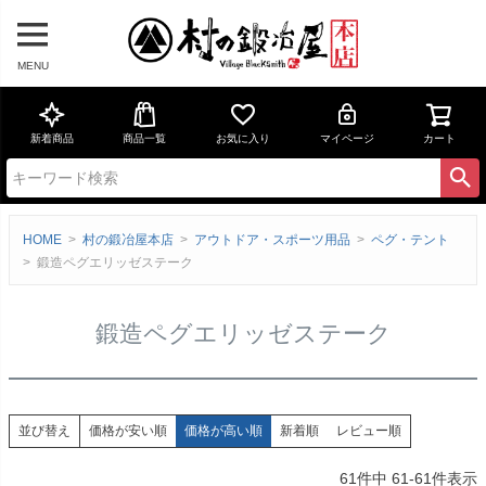
MENU
新着商品
商品一覧
お気に入り
マイページ
カート
HOME
村の鍛冶屋本店
アウトドア・スポーツ用品
ペグ・テント
鍛造ペグエリッゼステーク
鍛造ペグエリッゼステーク
価格が安い順
価格が高い順
新着順
レビュー順
並び替え
61
件中
61
-
61
件表示