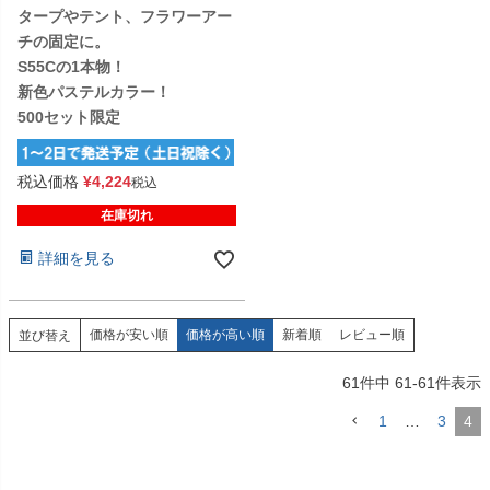
タープやテント、フラワーアー
チの固定に。
S55Cの1本物！
新色パステルカラー！
500セット限定
税込価格
¥
4,224
税込
在庫切れ
詳細を見る
価格が安い順
価格が高い順
新着順
レビュー順
並び替え
61
件中
61
-
61
件表示
1
…
3
4