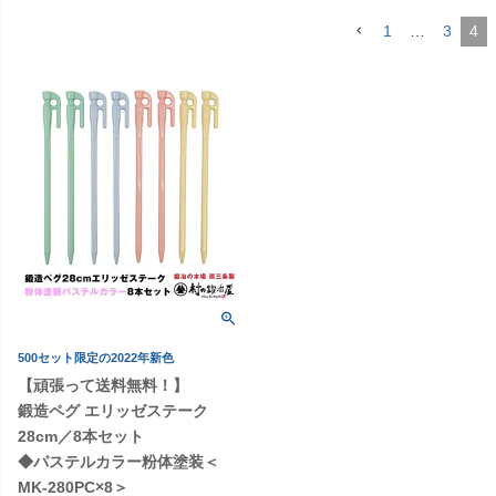
1
…
3
4
500セット限定の2022年新色
【頑張って送料無料！】
鍛造ペグ エリッゼステーク
28cm／8本セット
◆パステルカラー粉体塗装＜
MK-280PC×8＞