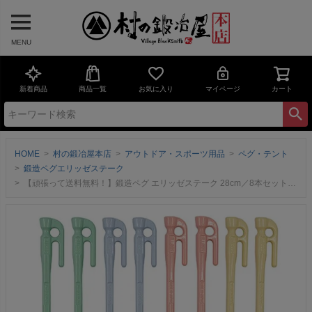
MENU
新着商品
商品一覧
お気に入り
マイページ
カート
HOME
村の鍛冶屋本店
アウトドア・スポーツ用品
ペグ・テント
鍛造ペグエリッゼステーク
【頑張って送料無料！】鍛造ペグ エリッゼステーク 28cm／8本セット◆パステルカラー粉体塗装＜MK-280PC×8＞タープやテント、フラワーアーチの固定に。S55Cの1本物！新色パステルカラー！500セット限定