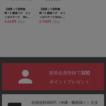
【頑張って送料無
【頑張って送料無
料！】鍛造ペグ エリ
料！】鍛造ペグ エリ
ッゼステーク 28cm
ッゼステーク18cm 限
2017年新色パープ
4,224円
定色 オレンジ 粉体塗
2,706円
(税込)
(税込)
ル ...
装...
300
新規会員登録で
ポイントプレゼント
全国送料880円（沖縄・離島除く）注文