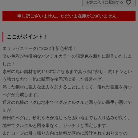
お気に入りに登録する
申し訳ございません。ただいま在庫がございません。
ここがポイント！
エリッゼステークに2022年新色登場！
淡い色彩が特徴的なパステルカラーの限定色を新たに製作いたしま
した！
素材の丸い鋼材を約1100℃になるまで真っ赤に熱し、約1トンとい
う強力な力で一気に断面を楕円形に潰した鍛造ペグ。
熱した鋼材に強力な圧力を加えることによって、優れた強度を持つ
ペグが完成します。
通常の丸棒のペグは地中でペグがクルクルと回り使い勝手が悪いで
すが、
楕円のペグは、砂利や石が混じった固い地面でも入り込みが良く、
地中でクルクルと回る事なく、ガッチリと固定します。
またロープの引っ張り方向は材料が厚めに設計されておりますの