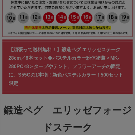
【頑張って送料無料！】鍛造ペグ エリッゼステーク
28cm／8本セット◆パステルカラー粉体塗装＜MK-
280PC×8＞タープやテント、フラワーアーチの固定
に。S55Cの1本物！新色パステルカラー！500セット
限定
鍛造ペグ エリッゼフォージ
ドステーク