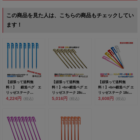
この商品を見た人は、こちらの商品もチェックしてい
ます！
【頑張って送料無
【頑張って送料無
【頑張って送料無
料！】 鍛造ペグ エ
料！】<br>鍛造ペグ エ
料！】<br>鍛造ペグ エ
リッゼステーク
リッゼステーク 28cm
リッゼステーク 18cm
28cm 8本セット
4,224円
／6本...
5,016円
／8本...
3,608円
(税込)
(税込)
(税込)
MK-28...