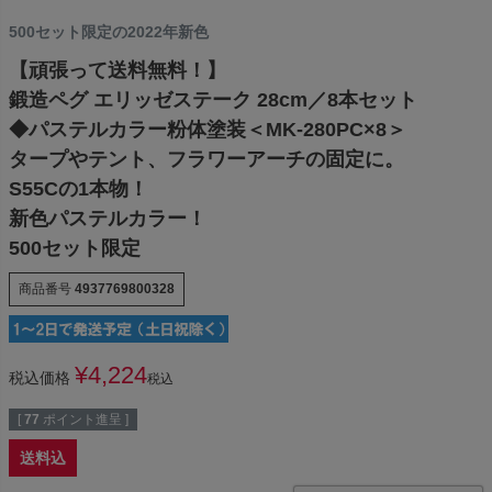
500セット限定の2022年新色
【頑張って送料無料！】
鍛造ペグ エリッゼステーク 28cm／8本セット
◆パステルカラー粉体塗装＜MK-280PC×8＞
タープやテント、フラワーアーチの固定に。
S55Cの1本物！
新色パステルカラー！
500セット限定
商品番号
4937769800328
¥
4,224
税込価格
税込
[
77
ポイント進呈 ]
送料込