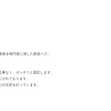
に断面を楕円形に潰した鍛造ペグ。
る事なく、ガッチリと固定します。
にされております。
心の注意を計っています。