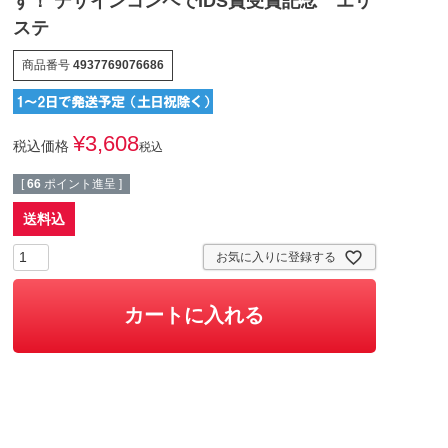
す！ デザインコンペでIDS賞受賞記念 エリ
ステ
商品番号
4937769076686
¥
3,608
税込価格
税込
[
66
ポイント進呈 ]
送料込
お気に入りに登録する
カートに入れる