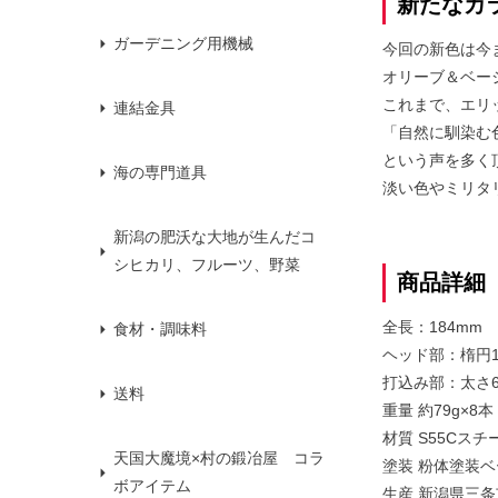
新たなカ
ガーデニング用機械
今回の新色は今
オリーブ＆ベー
これまで、エリ
連結金具
「自然に馴染む
という声を多く
海の専門道具
淡い色やミリタ
新潟の肥沃な大地が生んだコ
シヒカリ、フルーツ、野菜
商品詳細
全長：184mm
食材・調味料
ヘッド部：楕円1
打込み部：太さ6
送料
重量 約79g×8本
材質 S55Cスチ
天国大魔境×村の鍛冶屋 コラ
塗装 粉体塗装
ボアイテム
生産 新潟県三条