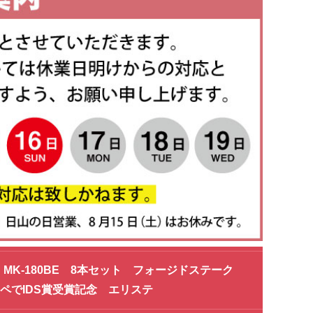
K-180BE 8本セット フォージドステーク
ペでIDS賞受賞記念 エリステ