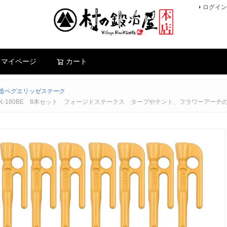
ログイン
検索
マイページ
カート
造ペグエリッゼステーク
K-180BE 8本セット フォージドステークス タープやテント、フラワーアーチ