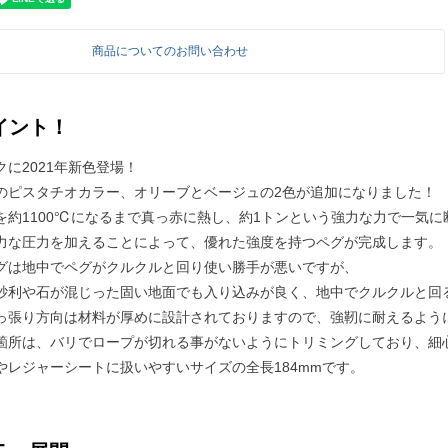
商品についてのお問い合わせ
イント！
に2021年新色登場！
のピスタチオカラー、オリーブとベージュの2色が追加になりました！
を約1100℃になるまで真っ赤に熱し、約1トンという強力な力で一気
力な圧力を加えることによって、優れた強度を持つペグが完成します。
グは地中でペグがクルクルと回り使い勝手が悪いですが、
砂利や石が混じった固い地面でも入り込みが良く、地中でクルクルと回
っ張り方向は材料が厚めに設計されておりますので、強靭に耐えるよう
箇所は、バリでロープが切れる事がないようにトリミングしており、細
やレジャーシートに扱いやすいサイズの全長184mmです。