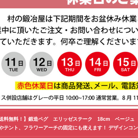
送料無料！】鍛造ペグ エリッゼステーク 18cm ベージュ M
やテント、フラワーアーチの固定にも使えます！ デザインコン