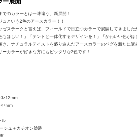
ラー展開
までのカラーとは一味違う、新展開！
ジュという2色のアースカラー！！
ッゼステークと言えば、フィールドで目立つカラーで展開してきました
色もほしい！」「テントと一体化するデザインを！」「かわいい色がほ
頂き、ナチュラルテイストを盛り込んだアースカラーのペグを新たに誕
リーカラーが好きな方にもピッタリな2色です！
0×12mm
×7mm
ール
ベージュ＋カチオン塗装
市