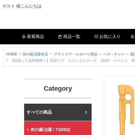
ゲスト 様こんにちは
新着商品
商品一覧
お気に入り
HOME
村の鍛冶屋本店
アウトドア・スポーツ用品
ペグ・テント
鍛
【頑張って送料無料！】鍛造ペグ エリッゼステーク 18cm ベージュ M
Category
村の鍛冶屋本店
村の鍛冶屋 / TSBBQ