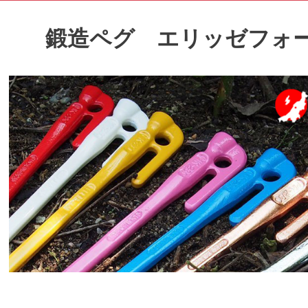
鍛造ペグ エリッゼフォ