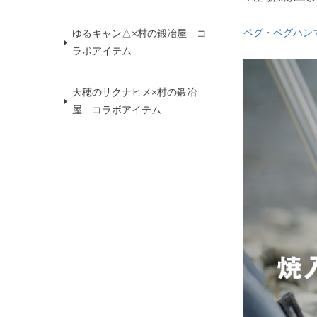
ペグ・ペグハン
ゆるキャン△×村の鍛冶屋 コ
ラボアイテム
天穂のサクナヒメ×村の鍛冶
屋 コラボアイテム