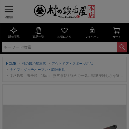
MENU
新着商品
商品一覧
お気に入り
マイページ
カート
HOME
村の鍛冶屋本店
アウトドア・スポーツ用品
ナイフ・ダッチオーブン・調理器具
本格鉄製 玉子焼 18cm 燕三条製！強火で一気に調理 美味しさを逃さない 使い始めのカラ焼き不要 【頑張って送料無料！】