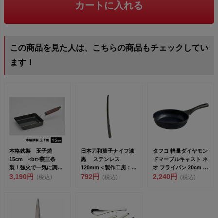
カートに入れる
この商品を見た人は、こちらの商品もチェックしてい
ます！
本格鉄製 玉子焼
日本刀和菓子ナイフ漆
タフコ 軽量ダイヤモン
15cm <br>燕三条
黒 ステンレス
ドマーブルキャスト ネ
製！強火で一気に調理
120mm＜製作工房：武
オ フライパン 20cm F-
美味しさ...
3,190円
田＞<br>...
792円
7200 ...
2,240円
(税込)
(税込)
(税込)