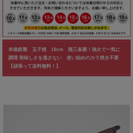
本格鉄製 玉子焼 18cm 燕三条製！強火で一気に
調理 美味しさを逃さない 使い始めのカラ焼き不要
【頑張って送料無料！】