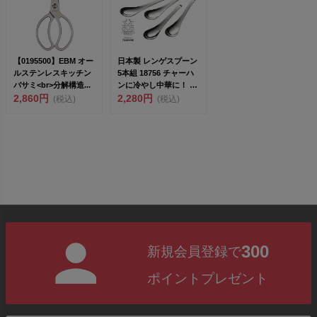
【0195500】EBM オー
日本製 レンゲスプーン
ルステンレスキッチン
5本組 18756 チャーハ
バサミ<br>分解構造...
ンに冷やし中華に！ 洋
2,860円
食器の本場、...
2,280円
(税込)
(税込)
300
新規会員登録で
ポイントプレゼント