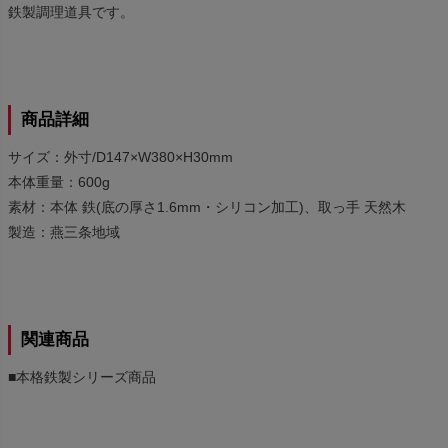
鉄製調理道具です。
商品詳細
サイズ：外寸/D147×W380×H30mm
本体重量：600g
素材：本体 鉄(底の厚さ1.6mm・シリコン加工)、取っ手 天然木
製造：燕三条地域
関連商品
■本格鉄製シリーズ商品